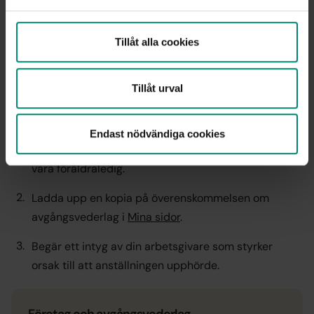
Vi hjälper gärna till med att räkna vilken dag som blir
Tillåt alla cookies
den första arbetslösa dagen efter avgångsvederlaget.
Då gör man på samma sätt som när man ansöker om a-
kassa efter att vederlagstiden är slut.
Tillåt urval
Registrera dig hos Arbetsförmedlingen första dagen
efter att anställningen upphör. Detta är viktigt för att
Endast nödvändiga cookies
du ska behålla din SGI om du skulle bli sjuk eller ska
vara föräldraledig.
Ladda upp en kopia på överenskommelsen om
avgångsvederlag i
Mina sidor
.
Begär ett intyg av din arbetsgivare som styrker
orsak till att anställningen upphörde.
Företag och avgångsvederlag