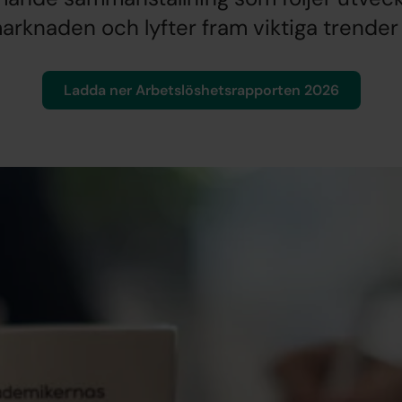
rknaden och lyfter fram viktiga trender 
Ladda ner Arbetslöshetsrapporten 2026
 sedan
ett välfungerande
ibel arbetsmarknad och
 jobb får den