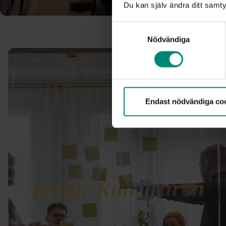
Du kan själv ändra ditt samty
Samtyckesval
Nödvändiga
Endast nödvändiga co