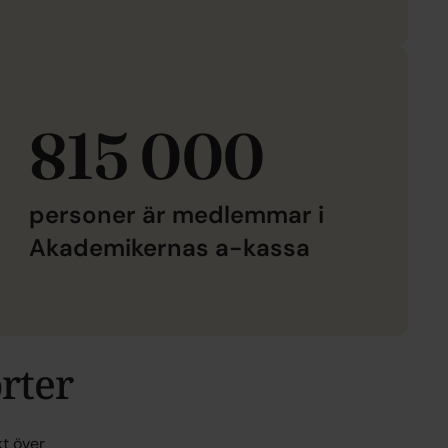
815 000
personer är medlemmar i
Akademikernas a-kassa
rter
t över