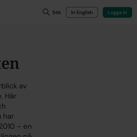
Sök
In English
Logga in
ten
blick av
. Här
ch
 har
 2010 – en
lingen på