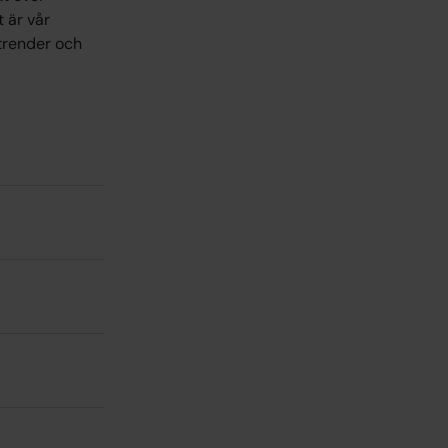
 är vår
trender och