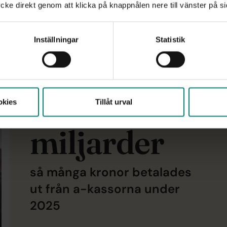
cke direkt genom att klicka på knappnålen nere till vänster på s
Inställningar
Statistik
24,4
okies
Tillåt urval
miljarder
så många kronor betalades
ut från a-kassorna under
2025