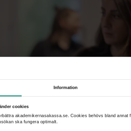
på intervjuer och är den
elser. Den delar in
rbetskraften. Arbetslöshet
ckså till grund för
r inskrivna arbetssökande
betsmarknadsprogram.
k bygger på de uppgifter om
.
Information
änder cookies
förbättra akademikernasakassa.se. Cookies behövs bland annat f
nsökan ska fungera optimalt.