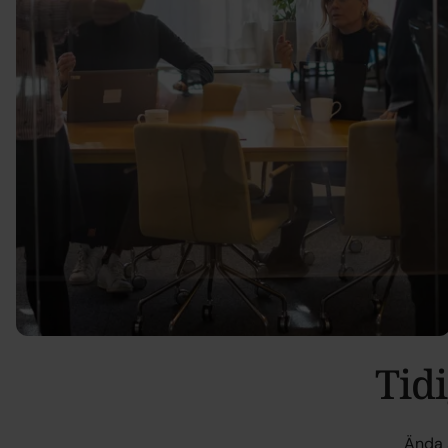
Tid
Ända 