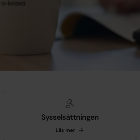
där alla människor har
ch innehållsrikt
förändras.
löshetsrapporter
Sysselsättningen
Läs
mer