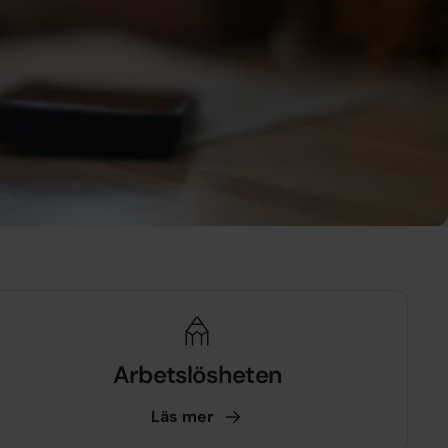
Arbetslösheten
Läs
mer