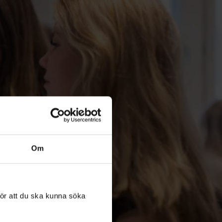
Om
ör att du ska kunna söka