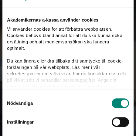
Tre villkor för alla
Grundvillkor
– Man ska vara inskriven på
Akademikernas a-kassa använder cookies
Arbetsförmedlingen och söka och kunna ta arbete i
Vi använder cookies för att förbättra webbplatsen.
Sverige
Cookies behövs bland annat för att du ska kunna söka
ersättning och att medlemsansökan ska fungera
Inkomstvillkoret
– Inkomstvillkoret är uppfyllt om
optimalt.
man har haft vissa bruttoinkomster under ramtiden.
Man ska ha tjänat minst 11 000 kronor i 4 av
Du kan ändra eller dra tillbaka ditt samtycke till cookie-
månaderna och haft en total inkomst på minst 120
förklaringen på vår webbplats. Läs mer i vår
sekretesspolicy om vilka vi är, hur du kontaktar oss och
000 kronor. Tiden vi räknar på kan förlängas om man
på vilket sätt vi behandlar personuppgifter. Ange ditt
till exempel varit föräldraledig, avslutat
samtyckes-ID och datum för när du kontaktade oss
heltidsstudier eller varit sjuk.
gällande ditt samtycke. Du kan även själv ändra ditt
Samtyckesval
samtycke direkt genom att klicka på knappnålen nere till
Medlemskap
– Man ska vara medlem i en a-kassa.
Nödvändiga
vänster på sidan.
Grundregler
Inställningar