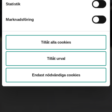
Statistik
Marknadsföring
Tillåt alla cookies
Lag (2024:506) om arbetslöshets­
Tillåt urval
försäkring
Endast nödvändiga cookies
Du som vill veta mer om lagen (2024:506) om
arbetslöshetsförsäkring kan läsa den i sin helhet hos
Sveriges riksdag och vår tillsynsmyndighet Inspektionen
för arbetslöshets­försäkringen (IAF).
Till Sveriges
riksdag