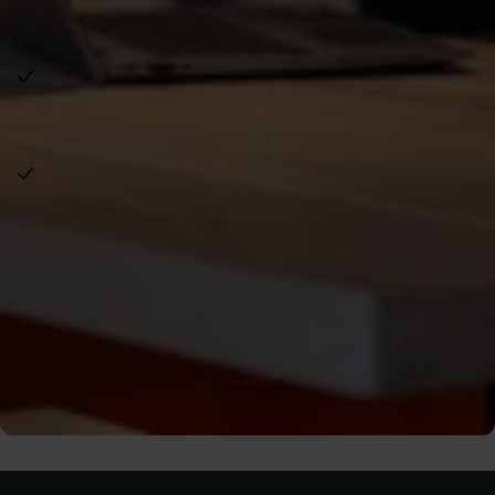
ersättningsperiod?
Har man ett avbrott i sin arbetslöshet som är kortare
än tolv månader fortsätter man på samma
ersättningsperiod som man tidigare påbörjat.
Är avbrottet från ersättningen längre än tolv
månader beror det på anledningen till avbrottet om
man fortsätter på samma period eller om man måste
uppfylla villkoren på nytt för att ha rätt till ersättning.
För att få fortsätta på samma period måste
avbrottet bestå av överhoppningsbar tid.
Mer om uppehåll i
perioden