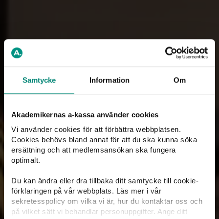
Samtycke
Information
Om
Akademikernas a-kassa använder cookies
Ansök enkelt digitalt – och få
Vi använder cookies för att förbättra webbplatsen.
Cookies behövs bland annat för att du ska kunna söka
hjälp när du behöver det
ersättning och att medlemsansökan ska fungera
optimalt.
Med bank-id kan du sköta hela din ansökan digitalt och
Du kan ändra eller dra tillbaka ditt samtycke till cookie-
ladda upp dina handlingar i Mina sidor. Vi vet att den
förklaringen på vår webbplats. Läs mer i vår
generella informationen inte alltid räcker – men ett
sekretesspolicy om vilka vi är, hur du kontaktar oss och
telefonsamtal löser det mesta och kan göra att du får
på vilket sätt vi behandlar personuppgifter. Ange ditt