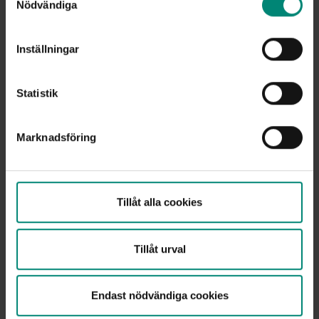
Nödvändiga
vänster på sidan.
Om du inte har återvänt till Sverige minst en gång per
Inställningar
vecka men att du ändå har haft så starka band till
Sverige att du kan anses vara bosatt här så kan arbetet
inom EU/EES/Schweiz grunda rätt till ersättning i Sverige.
Statistik
Exempel på bedömningsgrunder är anställningsform,
bostadsförhållande och var din familj har bott.
Marknadsföring
Vi hjälper dig ansöka om intyg
Tillåt alla cookies
Nedan finns uppgifter om vilka intyg respektive
arbetsland behöver för att kunna utfärda
sammanläggningsintyget. Sammanställ uppgifterna och
Tillåt urval
ladda upp dem i Mina sidor så kontaktar vi arbetslandet.
Om du arbetat i ett annat land än vad som listas nedan,
Endast nödvändiga cookies
kontakta oss på 08-412 33 00 så hjälper vi dig. Vi har
öppet varje vardag 8.30-16.30