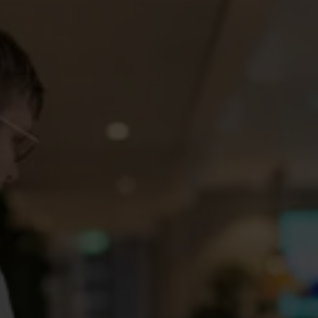
blivit arbetslös – gärna redan innan du återvänder
till Sverige.
Skriv in dig på Arbetsförmedlingen
din första
arbetslösa dag. Det går inte att göra i efterhand.
Bli
medlem
Till
Arbetsförmedlingen