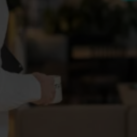
Sök ersättning