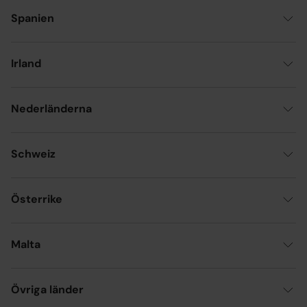
Spanien
Irland
Nederländerna
Schweiz
Österrike
Malta
Övriga länder