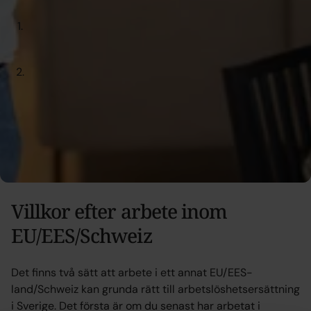
Fyll i formulären Ansökan om ersättning och
Fastställande av bosättningssta
t i Mina sidor.
Skicka in uppgifter till oss så att vi kan kontakta
ditt arbetsland.
Vi får dina inkomstuppgifter
bekräftade i ett sammanläggningsintyg.
Till Mina
sidor
Villkor efter arbete inom
EU/EES/Schweiz
Det finns två sätt att arbete i ett annat EU/EES-
land/Schweiz kan grunda rätt till arbetslöshetsersättning
i Sverige. Det första är om du senast har arbetat i