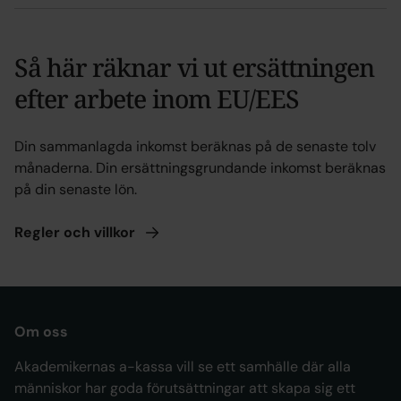
Så här räknar vi ut ersättningen
efter arbete inom EU/EES
Din sammanlagda inkomst beräknas på de senaste tolv
månaderna. Din ersättningsgrundande inkomst beräknas
på din senaste lön.
Regler och
villkor
Om oss
Akademikernas a-kassa vill se ett samhälle där alla
människor har goda förutsättningar att skapa sig ett