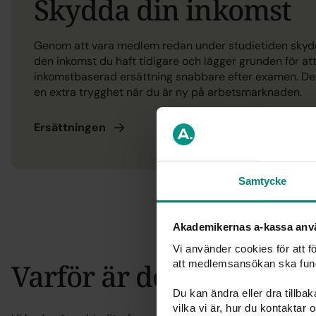
Skydda din inkomst
Genom att vara medlem redan under studietiden skyd
den inkomst du haft tidigare och lägger grunden för att
inkomstbaserad ersättning snabbare efter examen. Det
en extra trygghet när du är ny på arbetsmarknaden.
Ersättningen
Samtycke
Akademikernas a-kassa anv
Vi använder cookies för att 
Varför är det inte grati
att medlemsansökan ska fun
Du kan ändra eller dra tillba
vilka vi är, hur du kontaktar