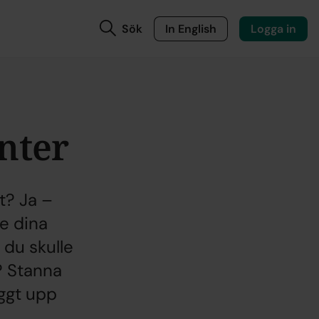
Sök
In English
Logga in
nter
t? Ja –
re dina
 du skulle
? Stanna
yggt upp