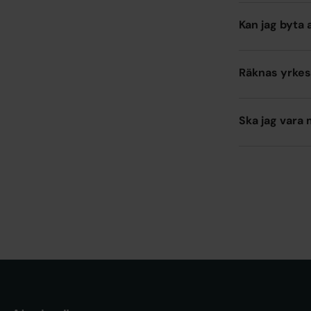
Kan jag byta 
Räknas yrkes
Ska jag vara