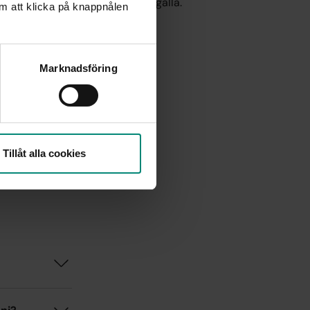
iften för att försäkringen ska gälla.
m att klicka på knappnålen
 efter studierna.
Marknadsföring
Tillåt alla cookies