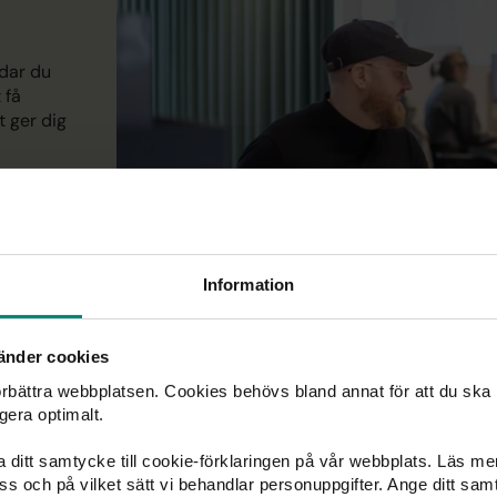
dar du
 få
 ger dig
Information
änder cookies
förbättra webbplatsen. Cookies behövs bland annat för att du ska
s för studenter?
gera optimalt.
ka ditt samtycke till cookie-förklaringen på vår webbplats. Läs m
 oss och på vilket sätt vi behandlar personuppgifter. Ange ditt s