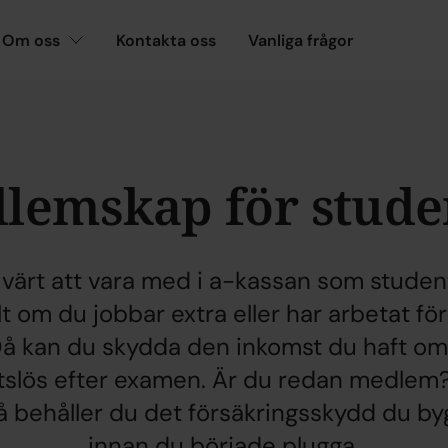
Om oss
Kontakta oss
Vanliga frågor
lemskap för stude
 värt att vara med i a-kassan som studen
lt om du jobbar extra eller har arbetat fö
Då kan du skydda den inkomst du haft om
etslös efter examen. Är du redan medlem
å behåller du det försäkringsskydd du b
innan du började plugga.