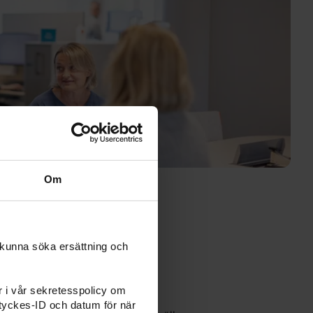
Om
 kunna söka ersättning och
er i vår sekretesspolicy om
amtyckes-ID och datum för när