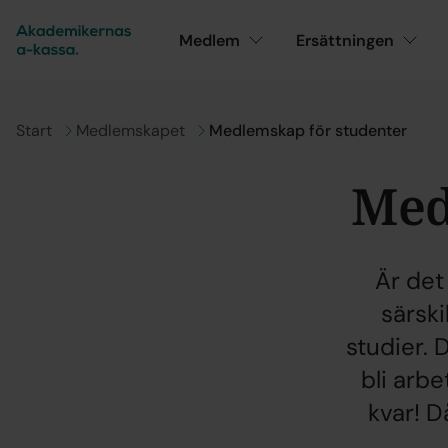
Medlem
Ersättningen
Gå till
Start
Gå till
Medlemskapet
Medlemskap för studenter
Med
Är det
särski
studier. 
bli arb
kvar! D