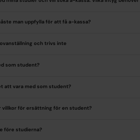
ed mina studier och vill söka a-kassa. Vilka intyg behöver
 måste man uppfylla för att få a-kassa?
ovanställning och trivs inte
ed som student?
et att vara med som student?
r villkor för ersättning för en student?
e före studierna?