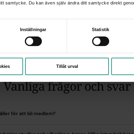
åtet. Enligt lagen om arbetslöshetskassor måste du betala avg
itt samtycke. Du kan även själv ändra ditt samtycke direkt geno
iten investering för att få trygghet om du skulle stå utan jobb
Inställningar
Statistik
okies
Tillåt urval
Vanliga frågor och svar
gäller för att bli medlem?