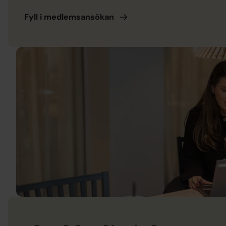
Fyll i
medlemsansökan