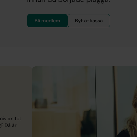
Bli medlem
Byt a-kassa
niversitet
g? Då är