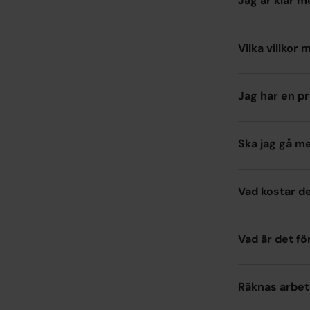
Jag är klar m
Vilka villkor
Jag har en pr
Ska jag gå m
Vad kostar d
Vad är det fö
Räknas arbet