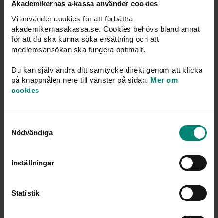
Akademikernas a-kassa använder cookies
för att man till största delen av månaden har
Vi använder cookies för att förbättra
varit sjuk,
akademikernasakassa.se. Cookies behövs bland annat
för att du ska kunna söka ersättning och att
vårdat eget barn yngre än två år eller adoptivbarn
medlemsansökan ska fungera optimalt.
upp till två år efter barnets ankomst i familjen,
Du kan själv ändra ditt samtycke direkt genom att klicka
på knappnålen nere till vänster på sidan.
Mer om
haft graviditetspenning eller föräldrapenningförmån
cookies
eller
gjort värnplikt.
Samtyckesval
Nödvändiga
Skulle det vara till fördel för den som är arbetslös kan
man också bortse från månader som hen exempelvis har
Inställningar
deltagit i heltidsutbildning som är avslutad eller
varit företagare, om verksamheten har upphört inom
Statistik
60 månader från starten.