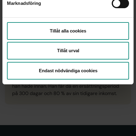
Marknadsföring
Filip har varit föräldraledig
Filip blir arbetslös 1 oktober 2025. Han har varit
Tillåt alla cookies
föräldraledig i 12 månader. Innan han blev
arbetslös arbetade han heltid och tjänade 30
000 kronor per månad. Han har varit medlem i a-
Tillåt urval
kassan i 4 år.
Endast nödvändiga cookies
Eftersom Filip har varit föräldraledig kan a-kassan
hoppa över den tiden och räkna på den inkomst
han hade innan. Han får då en ersättningsperiod
på 300 dagar och 80 % av sin tidigare inkomst.