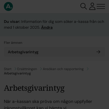
Du visar:
Information för dig som söker a-kassa från och
med 1 oktober 2025.
Ändra
Fler ämnen
Arbetsgivarintyg
Gå till
Start
Gå till
Ersättningen
Gå till
Ansökan och rapportering
Arbetsgivarintyg
Arbetsgivarintyg
När a-kassan ska pröva om någon uppfyller
inkomstvillkoret kan vi hämta vi