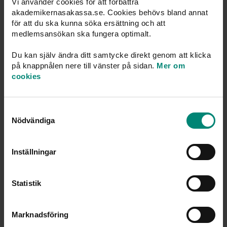
Vi använder cookies för att förbättra
Här är några exempel
akademikernasakassa.se. Cookies behövs bland annat
för att du ska kunna söka ersättning och att
om man har haft en tidsbegränsad anställning: ladda
medlemsansökan ska fungera optimalt.
upp kopia på anställningsbevis
Du kan själv ändra ditt samtycke direkt genom att klicka
om man har blivit uppsagd: ladda upp kopia på
på knappnålen nere till vänster på sidan.
Mer om
uppsägningen
cookies
om man har träffat en överenskommelse om
avgångsvederlag: ladda upp kopia på
Samtyckesval
Nödvändiga
överenskommelsen
om man har sagt upp sig: redovisa skälen för
Inställningar
uppsägningen och redovisa när den sista
anställningsdagen var.
Statistik
Om vi skulle behöva fler uppgifter kontaktar vi antingen
dig som har ansökt eller arbetsgivaren direkt.
Marknadsföring