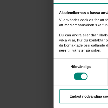
Din f
Akademikernas a-kassa anv
Vi använder cookies för att 
I ditt beslut
att medlemsansökan ska fun
veckan efter 
Du kan ändra eller dra tillba
månad. Ersät
vilka vi är, hur du kontaktar
ersättningen 
du kontaktade oss gällande d
nere till vänster på sidan.
Anmä
Samtyckesval
Nödvändiga
Anmäl till vi
det i samban
pengar att l
utbetalninge
Endast nödvändiga co
Till swedban