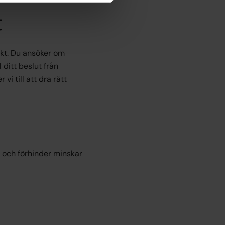
t
rkt. Du ansöker om
 ditt beslut från
vi till att dra rätt
t och förhinder minskar