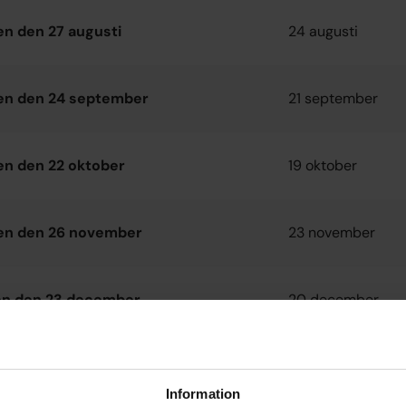
n den 27 augusti
24 augusti
en den 24 september
21 september
n den 22 oktober
19 oktober
en den 26 november
23 november
n den 23 december
20 december
n den 30 december
27 december
Information