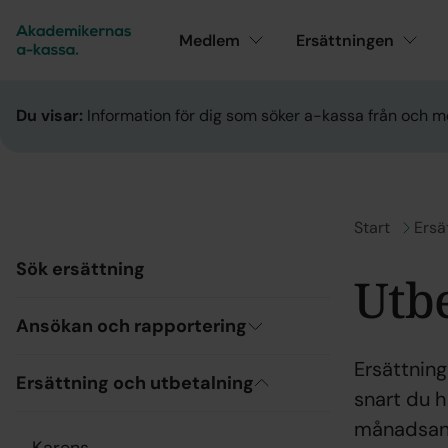
Medlem
Ersättningen
Du visar:
Information för dig som söker a-kassa från och m
Gå till
Start
Gå ti
Ersä
Sök ersättning
Utb
Ansökan och rapportering
Ersättnin
Ersättning och utbetalning
snart du h
månadsansö