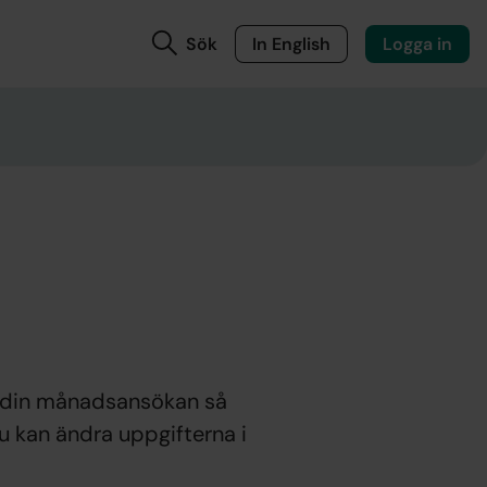
Sök
In English
Logga in
n din månadsansökan så
Du kan ändra uppgifterna i