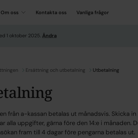
Om oss
Kontakta oss
Vanliga frågor
ed 1 oktober 2025.
Ändra
ll
ttningen
Gå till
Ersättning och utbetalning
Utbetalning
etalning
gen från a-kassan betalas ut månadsvis. Skicka i
ar alla uppgifter, gärna före den 14:e i månaden. 
kan fram till 4 dagar före pengarna betalas ut.