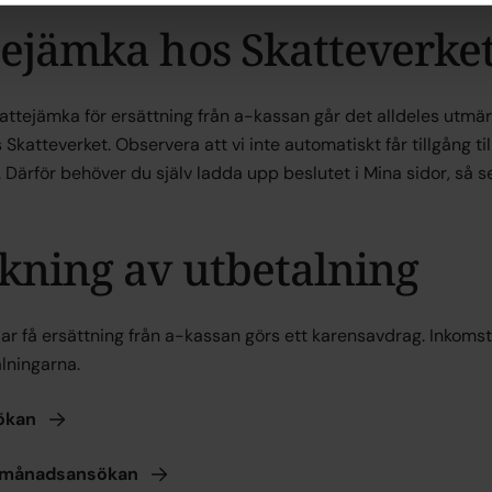
tejämka hos Skatteverke
kattejämka för ersättning från a-kassan går det alldeles utmä
Skatteverket. Observera att vi inte automatiskt får tillgång till
 Därför behöver du själv ladda upp beslutet i Mina sidor, så ser 
kning av utbetalning
ar få ersättning från a-kassan görs ett karensavdrag. Inkoms
lningarna.
ökan
månadsansökan