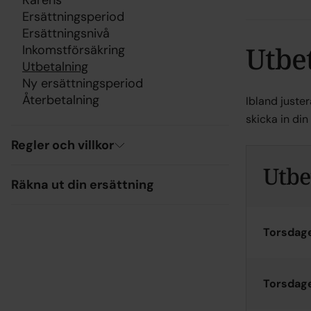
Karens
Ersättningsperiod
Ersättningsnivå
Utbe
Inkomstförsäkring
Utbetalning
Ny ersättningsperiod
Återbetalning
Ibland juste
skicka in di
Regler och villkor
Utbe
Räkna ut din ersättning
Torsdage
T
orsdage