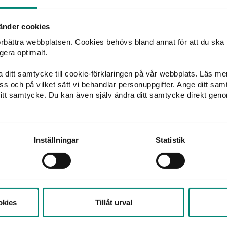
örsta utbetalning
änder cookies
förbättra webbplatsen. Cookies behövs bland annat för att du ska
sbrev ser du vilket datum du får din första utbetalning. Vanlig
gera optimalt.
att beslutet fattats. Därefter betalas ersättningen ut den fjä
ka ditt samtycke till cookie-förklaringen på vår webbplats. Läs m
tningen för en månad betalas tidigast ut månaden efter. Till
 oss och på vilket sätt vi behandlar personuppgifter. Ange ditt s
för oktober i de flesta fall ut i november.
itt samtycke. Du kan även själv ändra ditt samtycke direkt geno
l bankkonto direkt
Inställningar
Statistik
lket bankkonto och vilken bank du vill ha din ersättning utbeta
d med att du ansöker om ersättning – så slipper du få en utb
ösa ut. Du behöver inte ha ett konto i Swedbank, det är de s
n av ersättning.
okies
Tillåt urval
k.se/kontoregister