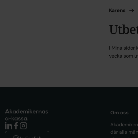
Karens
Utbet
I Mina sidor
vecka som ut
Om oss
Akademikern
där alla män