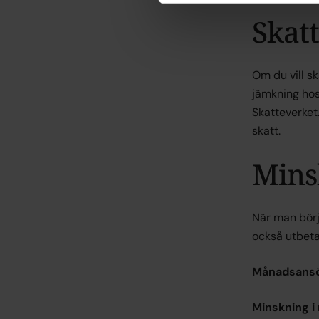
Skat
Om du vill s
jämkning hos 
Skatteverket.
skatt.
Mins
När man börj
också utbeta
Månadsans
Minskning i