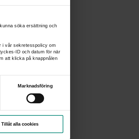
 kunna söka ersättning och
tvis sker den torsdagen
rde torsdagen varje
er i vår sekretesspolicy om
 exempel betalas
amtyckes-ID och datum för när
m att klicka på knappnålen
Marknadsföring
ld på till Swedbank. Gör
etalningsavi som kostar
om samordnar
Tillåt alla cookies