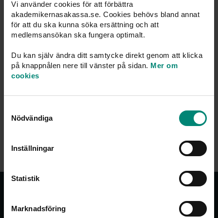
Utbetalningsdatum
Vi använder cookies för att förbättra
akademikernasakassa.se. Cookies behövs bland annat
Viktigt att känna till
för att du ska kunna söka ersättning och att
medlemsansökan ska fungera optimalt.
I den första ersättningsmånaden görs ett
Du kan själv ändra ditt samtycke direkt genom att klicka
karensavdrag
motsvarande två ersättningsdagar.
på knappnålen nere till vänster på sidan.
Mer om
cookies
Ersättningen minskas
med eventuella inkomster från
arbete samt tid då du inte har kunnat ta arbete.
Samtyckesval
Nödvändiga
Skatt dras enligt kolumn 5 i Skatteverkets
skattetabell.
Inställningar
Statistik
Om oss
Marknadsföring
Akademikernas a-kassa vill se ett samhälle där alla