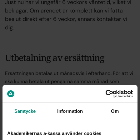
Just nu har vi ungefär 6 veckors väntetid, vilket vi
beklagar. Om ärendet är komplett kan vi fatta
beslut direkt efter 6 veckor, annars kontaktar vi
dig.
Utbetalning av ersättning
Ersättningen betalas ut månadsvis i efterhand. För att vi
ska kunna betala ut pengarna samma månad som
ansökan kommer in behöver din månadsansökan vara
oss till handa senast den 14:e varje månad.
Samtycke
Information
Om
Exempel:
Om du söker ersättning för oktober kan du
skicka in din månadsansökan i november. Utbetalningen
sker i normalfallet den fjärde torsdagen i månaden.
Akademikernas a-kassa använder cookies