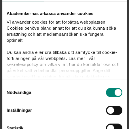
Skicka in ett intyg som styrker arbetets omfattning.
Akademikernas a-kassa använder cookies
Vi använder cookies för att förbättra webbplatsen.
Beslut för arbete per månad
Cookies behövs bland annat för att du ska kunna söka
ersättning och att medlemsansökan ska fungera
optimalt.
När vi godkänner ett extraarbete som bisyssla får man
ett beslut om hur mycket man får arbeta och tjäna i sin
Du kan ändra eller dra tillbaka ditt samtycke till cookie-
bisyssla.
förklaringen på vår webbplats. Läs mer i vår
sekretesspolicy om vilka vi är, hur du kontaktar oss och
Fyll inte i inkomsten på
på vilket sätt vi behandlar personuppgifter. Ange ditt
samtyckes-ID och datum för när du kontaktade oss
månadsansökan
gällande ditt samtycke. Du kan även själv ändra ditt
Samtyckesval
samtycke direkt genom att klicka på knappnålen nere till
Nödvändiga
vänster på sidan.
Man ska inte fylla i inkomsten från den godkända
bisysslan på månadsansökan i Mina sidor. Om arbetet
inte godkänns som bisyssla ska hela inkomsten från
Inställningar
arbetet redovisas i månadsansökan.
Statistik