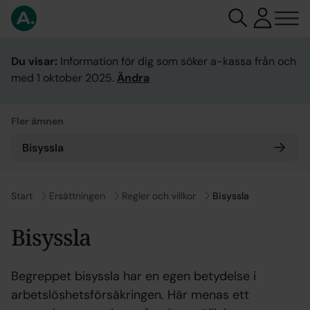
Du visar:
Information för dig som söker a-kassa från och
med 1 oktober 2025.
Ändra
Fler ämnen
Bisyssla
Gå till
Start
Gå till
Ersättningen
Gå till
Regler och villkor
Bisyssla
Bisyssla
Begreppet bisyssla har en egen betydelse i
arbetslöshetsförsäkringen. Här menas ett