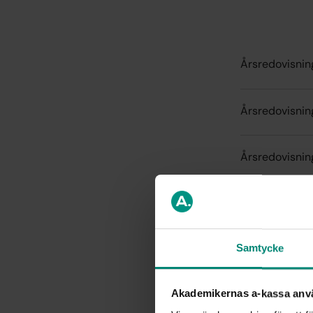
Årsredovisni
Årsredovisnin
Årsredovisnin
Årsredovisnin
Samtycke
Årsredovisni
Akademikernas a-kassa anv
Årsredovisnin