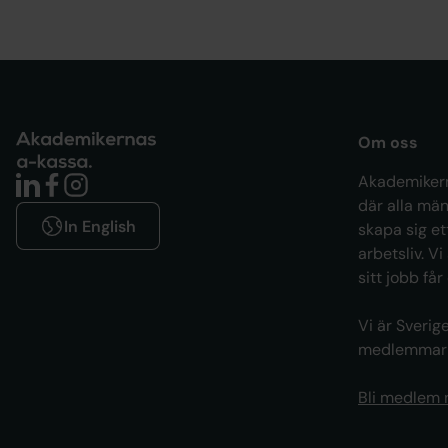
Om oss
Akademikern
där alla män
In English
skapa sig et
arbetsliv. Vi
sitt jobb får
Vi är Sveri
medlemmar i
Bli medlem 