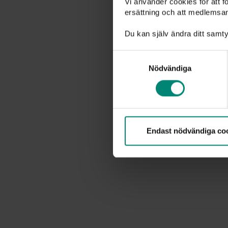
Vi använder cookies för att 
ersättning och att medlemsa
Årsredovisnin
Du kan själv ändra ditt samty
Årsredovisnin
Samtyckesval
Nödvändiga
Årsredovisnin
Årsredovisnin
Endast nödvändiga co