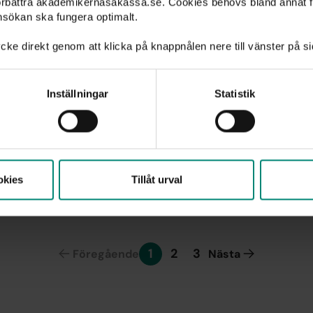
förbättra akademikernasakassa.se. Cookies behövs bland annat f
nsökan ska fungera optimalt.
g 2018
Ladda
ner
cke direkt genom att klicka på knappnålen nere till vänster på s
g 2017
Ladda
ner
Inställningar
Statistik
g 2016
Ladda
ner
g 2015
Ladda
ner
okies
Tillåt urval
1
2
3
Föregående
Nästa