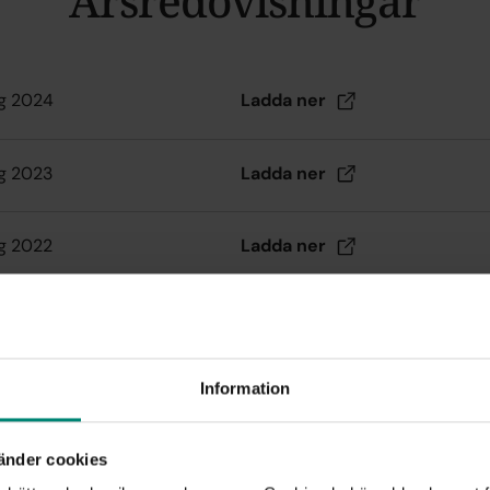
Årsredovisningar
ng 2024
Ladda
ner
g 2023
Ladda
ner
g 2022
Ladda
ner
g 2021
Ladda
ner
Information
ng 2020
Ladda
ner
änder cookies
g 2019
Ladda
ner