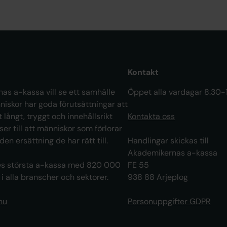
Kontakt
as a-kassa vill se ett samhälle
Öppet alla vardagar 8.30-
niskor har goda förutsättningar att
t långt, tryggt och innehållsrikt
Kontakta oss
 ser till att människor som förlorar
 den ersättning de har rätt till.
Handlingar skickas till
Akademikernas a-kassa
ges största a-kassa med 820 000
FE 55
 alla branscher och sektorer.
938 88 Arjeplog
nu
Personuppgifter GDPR