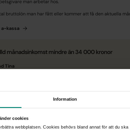
rbetsgivare man arbetar hos.
tal bruttolön man har fått eller kommer att få den aktuella m
a-kassa
älld månadsinkomst mindre än 34 000 kronor
d Tina
lld månadsinkomst: 25 000 kronor
ngsnivå: 80 %
ingsdagar per månad: 22
 arbete: 5 000 kronor före skatt
Information
es ersättningsnivå är 80 %. Skulle hon ha varit arbetslös på h
 av 25 000 kronor = 20 000 kronor.
änder cookies
 har under månaden arbetat och tjänat 5 000 kronor som hon 
förbättra webbplatsen. Cookies behövs bland annat för att du ska