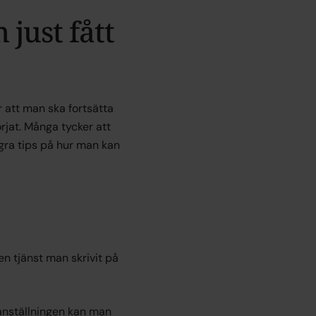
just fått
 att man ska fortsätta
rjat. Många tycker att
ågra tips på hur man kan
en tjänst man skrivit på
 anställningen kan man