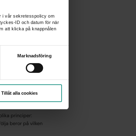
 fastställda
er i vår sekretesspolicy om
amtyckes-ID och datum för när
m att klicka på knappnålen
 dagar.
Marknadsföring
 av
Tillåt alla cookies
lika principer:
lja beror på vilken