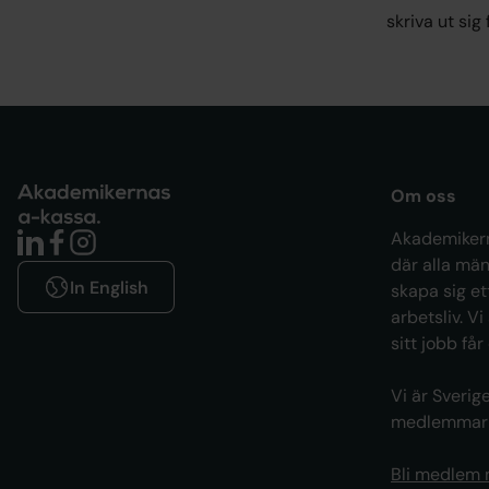
skriva ut si
Om oss
Akademikern
där alla män
In English
skapa sig et
arbetsliv. Vi
sitt jobb får
Vi är Sveri
medlemmar i
Bli medlem 