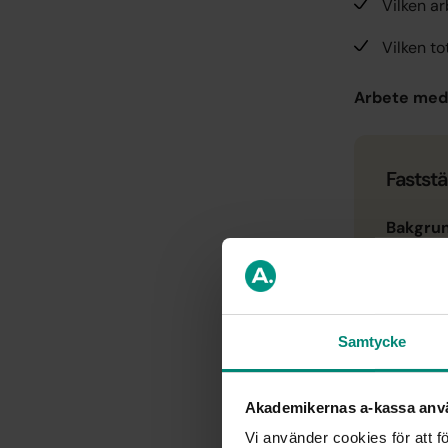
Vilken a
Vilken to
Arbete med
Fastst
Bakgrun
Faststä
Ersättni
Ersättn
Lön från
Samtycke
Henn
80 %
Akademikernas a-kassa anv
Tina
Vi använder cookies för att 