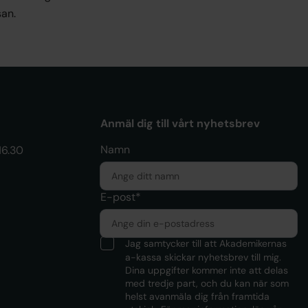
san.
Anmäl dig till vårt nyhetsbrev
Namn
16.30
E-post*
Jag samtycker till att Akademikernas
a-kassa skickar nyhetsbrev till mig.
Dina uppgifter kommer inte att delas
med tredje part, och du kan när som
helst avanmäla dig från framtida