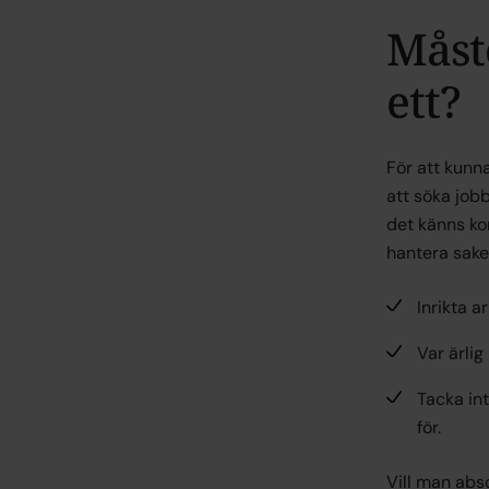
Måst
ett?
För att kunn
att söka job
det känns ko
hantera sake
Inrikta a
Var ärlig
Tacka int
för.
Vill man abs