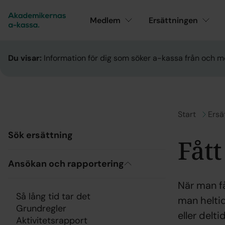
Medlem
Ersättningen
Du visar:
Information för dig som söker a-kassa från och m
Gå till
Start
Gå ti
Ersä
Sök ersättning
Fått
Ansökan och rapportering
När man f
Så lång tid tar det
man heltid
Grundregler
eller delt
Aktivitetsrapport