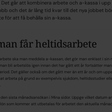
 Det går att kombinera arbete och a-kassa i upp 
jobb och det är lång tid kvar till det nya jobbet bö
e för att få behålla sin a-kassa.
man får heltidsarbete
arbete ska man meddela a-kassan, det gör man enklast i sin
e man bli arbetslös igen innan det har gått ett år fortsätter 
eriod. Det gäller också om det gått mer än ett år och om upp
at arbeta på grund av exempelvis sjukdom, heltidsstudier elle
.
n den sista månadsansökan i Mina sidor. Uppge vilket datum an
en lön som kommer att utbetalas för arbetet den aktuella måna