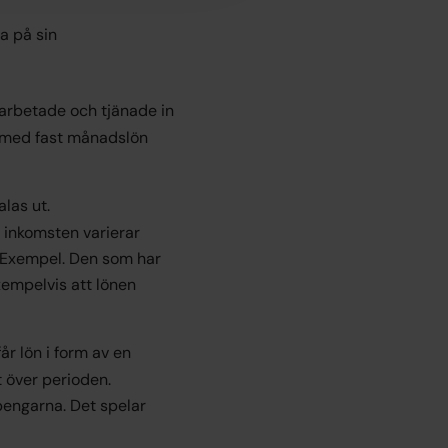
a på sin
arbetade och tjänade in
er med fast månadslön
las ut.
 inkomsten varierar
. Exempel. Den som har
xempelvis att lönen
r lön i form av en
 över perioden.
pengarna. Det spelar