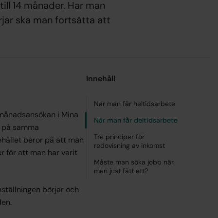
till 14 månader. Har man
rjar ska man fortsätta att
Innehåll
När man får heltidsarbete
 månadsansökan i Mina
När man får deltidsarbete
man på samma
Tre principer för
ehållet beror på att man
redovisning av inkomst
r för att man har varit
Måste man söka jobb när
man just fått ett?
ställningen börjar och
den.