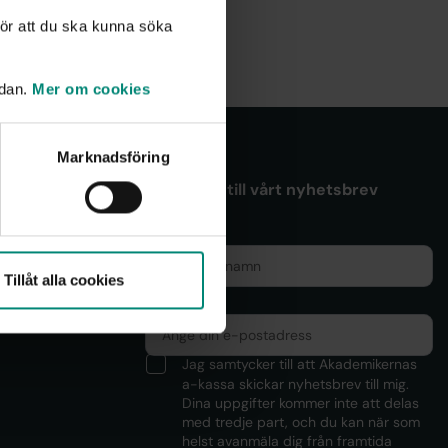
ör att du ska kunna söka
idan.
Mer om cookies
Marknadsföring
Anmäl dig till vårt nyhetsbrev
Namn
16.30
Tillåt alla cookies
E-post*
Jag samtycker till att Akademikernas
a-kassa skickar nyhetsbrev till mig.
Dina uppgifter kommer inte att delas
med tredje part, och du kan när som
helst avanmäla dig från framtida