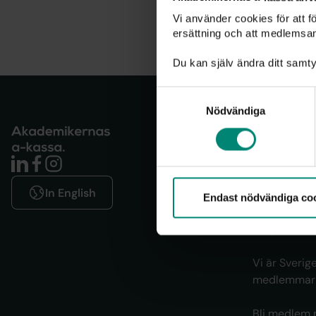
Vi använder cookies för att 
ersättning och att medlemsa
Du kan själv ändra ditt samty
Samtyckesval
Nödvändiga
Om oss
Akademikern
där alla män
In English
skapa sig et
Endast nödvändiga co
arbetsliv. Vi
sitt jobb får
Vi är Sveri
medlemmar i
Bli medlem 