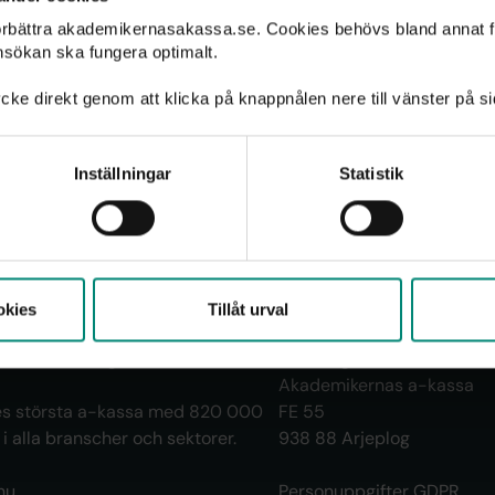
förbättra akademikernasakassa.se. Cookies behövs bland annat f
nsökan ska fungera optimalt.
cke direkt genom att klicka på knappnålen nere till vänster på s
Inställningar
Statistik
Kontakt
as a-kassa vill se ett samhälle
Öppet alla vardagar 8.30-
niskor har goda förutsättningar att
t långt, tryggt och innehållsrikt
Kontakta oss
okies
Tillåt urval
 ser till att människor som förlorar
 den ersättning de har rätt till.
Handlingar skickas till
Akademikernas a-kassa
ges största a-kassa med 820 000
FE 55
 alla branscher och sektorer.
938 88 Arjeplog
nu
Personuppgifter GDPR