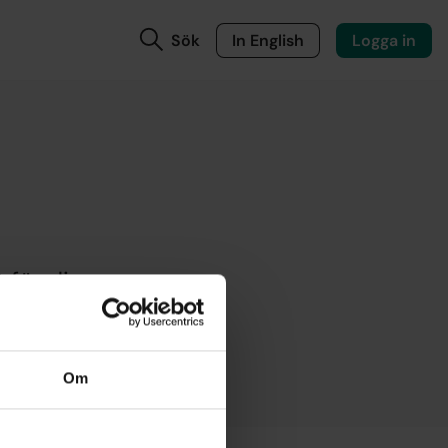
Sök
In English
Logga in
 för din
våra
Om