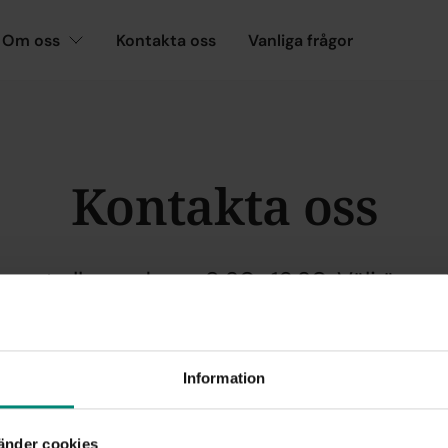
Om oss
Kontakta oss
Vanliga frågor
Kontakta oss
öppet alla vardagar 8.30–16.30. Välj ämnet
ga nedan – där hittar du direkt svar eller 
kontaktuppgifter.
Information
änder cookies