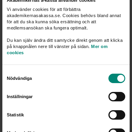
Akademikernas a-kassa använder cookies
Hur avslutar jag medlemskapet?
Vi använder cookies för att förbättra
akademikernasakassa.se. Cookies behövs bland annat
för att du ska kunna söka ersättning och att
Kan jag byta a-kassa när jag är arbetslös?
medlemsansökan ska fungera optimalt.
Du kan själv ändra ditt samtycke direkt genom att klicka
När får jag min första utbetalning?
på knappnålen nere till vänster på sidan.
Mer om
cookies
Vilken a kassa är billigast?
Samtyckesval
Nödvändiga
Vilken a‑kassa har snabbast handläggningstid?
Inställningar
Är det någon skillnad på ersättningen mellan
a‑kassor?
Statistik
Hur byter man a‑kassa?