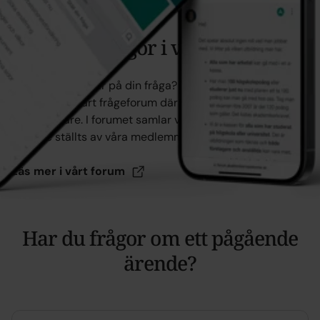
Ställ dina frågor i vårt forum
Hittar du inte svar på din fråga? Du kan alltid ställa din
egen fråga i vårt frågeforum där den besvaras av våra
medarbetare. I forumet samlar vi även alla frågor som
tidigare ställts av våra medlemmar.
Läs mer i vårt
forum
Har du frågor om ett pågående
ärende?