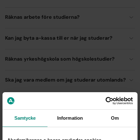
Räknas arbete före studierna?
Kan jag byta a-kassa till er när jag studerar?
Räknas yrkeshögskola som högskolestudier?
Ska jag vara medlem om jag studerar utomlands?
Hur gör jag om jag vill skattejämka?
Samtycke
Information
Om
Jag har fyllt i fel i månadsansökan. Hur gör jag nu?