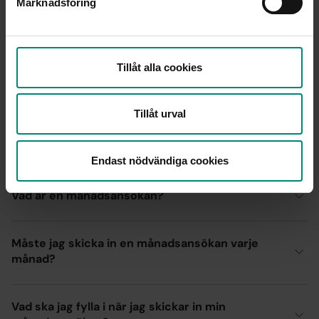
Marknadsföring
Hur mycket kan man få i a-kassa?
Tillåt alla cookies
Vilken a-kassa har kortast väntetid för att bli
medlem?
Tillåt urval
Vilken a-kassa är bäst för egenföretagare?
Endast nödvändiga cookies
Vad är en månadsansökan?
Måste jag skicka in en månadsansökan varje
månad?
Vad ska jag fylla i när jag skickar in min