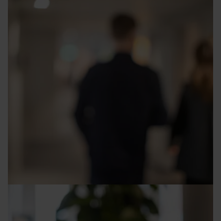
Arbetsmarknaden rör sig, men inte för alla –
samtal om människorna bakom statistiken
Pressmeddelanden
23 juni 2026