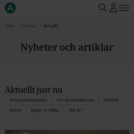
Gå till
Start
Gå till
Om oss
Aktuellt
Nyheter och artiklar
Aktuellt just nu
Filtrera
Filtrera
Pressmeddelanden
Om Akademikernas
Statistik
Nyhet
Regler & Villkor
Alla år