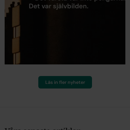
En halv miljon arbetslösa – vilka partier jagar
deras röster?
Pressmeddelanden
4 juni 2026
Läs in fler nyheter