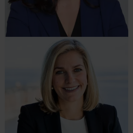
Foto: Privat
Tryggheten som gjorde att Enikö
inte gav upp
Saga Aginger/Marczak & Utterström • 20 mars 2026
Foto: Johanna Bakos