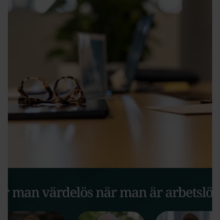
Minskat antal arbetslösa i maj
Antalet arbetslösa minskade mellan april och maj med
722 personer till 17 347.
15 juni 2026