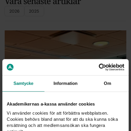
Våra senaste artiklar
Filtrera
Filtrera
2026
2025
Samtycke
Information
Om
Akademikernas a-kassa använder cookies
Vi använder cookies för att förbättra webbplatsen.
Cookies behövs bland annat för att du ska kunna söka
ersättning och att medlemsansökan ska fungera
Är man värdelös när man är