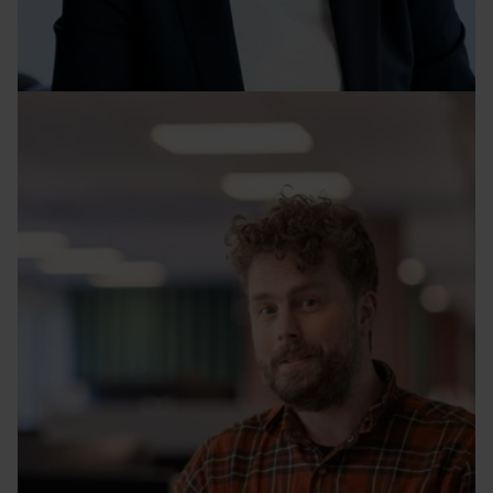
Så blir glappet i ditt CV en styrka
Lisa Wallström • 12 nov. 2025
Foto: Jenny Jurnelius
Medlemskap i a-kassan viktigare