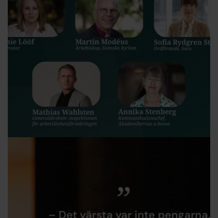
Akademikernas a‑kassa i Almedalen: Är man
värdelös när man är arbetslös?
Om Akademikernas
10 juni 2026