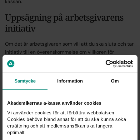
kassan.
Uppsägning på arbetsgivarens
initiativ
Om det är arbetsgivaren som vill att du ska sluta och tar
initiativ till en överenskommelse om villkoren för
uppsägningen blir du inte avstängd från ersättning från
a-kassan.
Överenskommelser som inte
Samtycke
Information
Om
leder till avstängning
Akademikernas a-kassa använder cookies
När man kommer överens om villkoren för hur och varför
Vi använder cookies för att förbättra webbplatsen.
anställningen ska avslutas ska följande gälla för att den
Cookies behövs bland annat för att du ska kunna söka
ersättning och att medlemsansökan ska fungera
uppsagde inte ska bli avstängd från a-kassan:
optimalt.