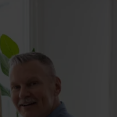
rågor i
 fråga i vårt frågeforum där den besvaras av våra
 vi även alla frågor som tidigare ställts av våra