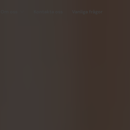
Om oss
Kontakta oss
Vanliga frågor
rygghet i arbet
r 820 000 akademiker som tillsammans s
 genom hela arbetslivet för 140 kronor i
Sök ersättning
Bli medlem