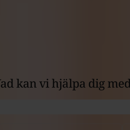
Medlemskapet gäll
från den första i
månaden
Bli
medlem
ad kan vi hjälpa dig me