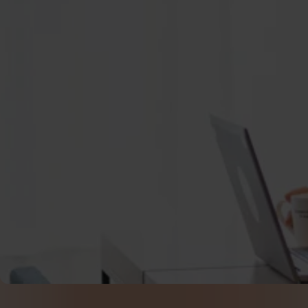
Teckna inkomstförsä
via facket
Som medlem hos oss kan du teckna en extra inkomstf
Med a-kassan och fackets inkomstförsäkring kan man
procent av hela lönen vid arbetslöshet.
Teckna extra inkomstförsäkring