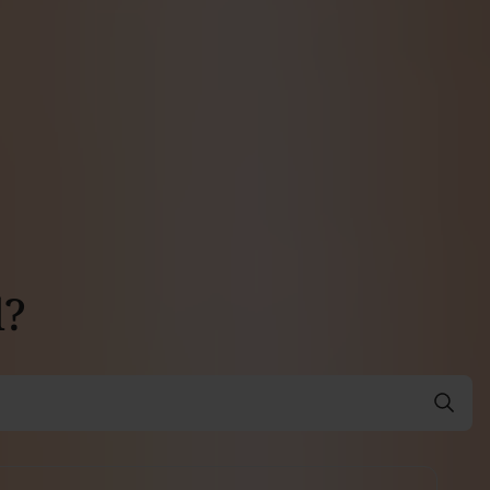
er
d?