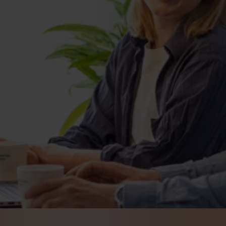
kring
örsäkring via facket.
 få upp till 80