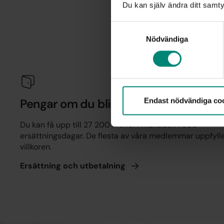
Därf
Du kan själv ändra ditt samty
Samtyckesval
Nödvändiga
Endast nödvändiga co
Pengar om du blir arbetslös
Du kan få upp till 27 200 kronor i månaden i 300
ersättningsdagar. De flesta av våra medlemmar uppfyll
villkoren.
Ersättning och
utbetalning