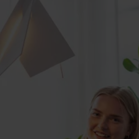
Ställ dina f
vårt forum
Du kan alltid ställa din egen
medarbetare. I forumet samlar
medlemmar.
Vanliga frågor och svar