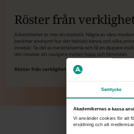
Röster från verklighe
Arbetslöshet är mer än statistik. Några av våra medl
berättar anonymt hur det faktiskt känns och vilka pröv
innebär. Ta del av berättelserna och få en djupare insik
det innebär att navigera mellan hopp och förtvivlan.
Röster från
verkligheten
Samtycke
Akademikernas a-kassa anv
Vi använder cookies för att 
ersättning och att medlemsa