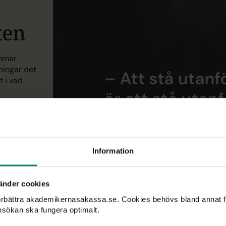
ten
emmar
ningar det
t i vad
Information
änder cookies
förbättra akademikernasakassa.se. Cookies behövs bland annat f
nsökan ska fungera optimalt.