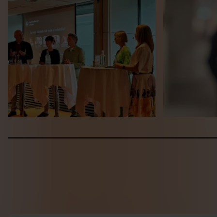
ARTIKEL
PRESSMEDDELA
Är man värdelös när man är arbetslös?
Arbetsmarknade
alla – samtal
statistiken
1