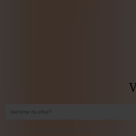
Dags att skicka
månadsansökan &
aktivitetsrapport
Ansökan och
rapportering
V