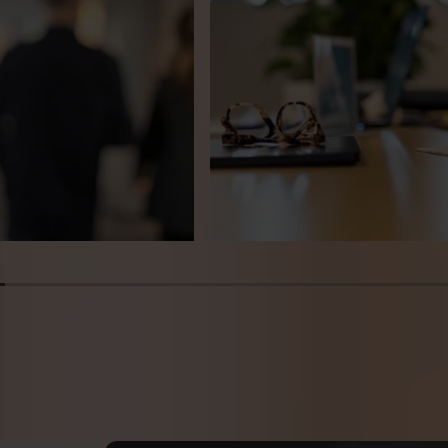
NDEN
Minskat antal arbetslösa i maj
n rör sig, men inte för
 om människorna bakom
2