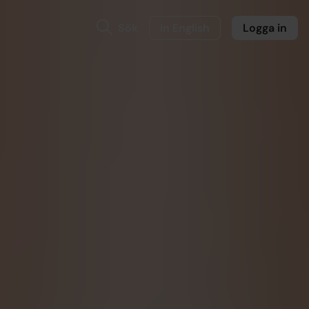
Sök
In English
Logga in
slivet
kapar
 månaden.