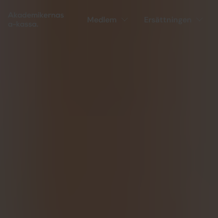
Medlem
Ersättningen
Din t
Vi ä
trygghet