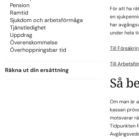
Pension
För att ha r
Ramtid
en sjukpenni
Sjukdom och arbetsförmåga
har avgångs
Tjänstledighet
under hela t
Uppdrag
Överenskommelse
Till Försäkr
Överhoppningsbar tid
Till Arbetsf
Räkna ut din ersättning
Så b
Om man är ar
kassan pröva
motsvarar rä
Tidpunkten f
Avgångsveder