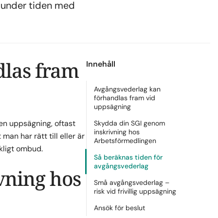
b under tiden med
dlas fram
Innehåll
Avgångsvederlag kan
förhandlas fram vid
uppsägning
en uppsägning, oftast
Skydda din SGI genom
inskrivning hos
man har rätt till eller är
Arbetsförmedlingen
ckligt ombud.
Så beräknas tiden för
avgångsvederlag
vning hos
Små avgångsvederlag –
risk vid frivillig uppsägning
Ansök för beslut