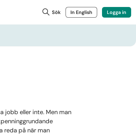
Sök
In English
Logga in
a jobb eller inte. Men man
jukpenninggrundande
ta reda på när man