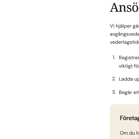
Ansök
Vi hjälper gä
avgångsvede
vederlagstide
Registre
viktigt f
Ladda u
Begär ett
Företa
Om du ha