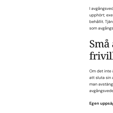
I avgångsved
upphört; exe
behållit. Tj
som avgångs
Små 
frivi
Om det inte 
att sluta si
man avstängd
avgångsveder
Egen
uppsä