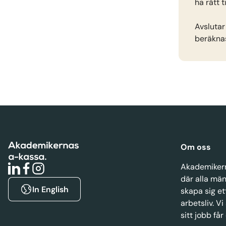
ha rätt 
Avsluta
beräknas
Om oss
Akademikern
där alla män
In English
skapa sig et
arbetsliv. Vi
sitt jobb får