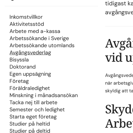
tidigast k
avgångsve
Inkomstvillkor
Aktivitetsstöd
Arbete med a-kassa
Arbetssökande i Sverige
Avgå
Arbetssökande utomlands
Avgångsvederlag
vid 
Bisyssla
Doktorand
Egen uppsägning
Avgångsveder
Företag
när arbetsgiv
Föräldraledighet
skyldig att 
Minskning i månadsansökan
Tacka nej till arbete
Skyd
Semester och ledighet
Starta eget företag
Arbe
Studier på heltid
Studier på deltid