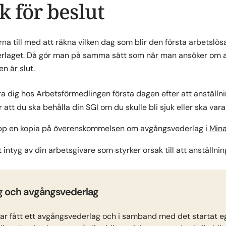
 för beslut
rna till med att räkna vilken dag som blir den första arbetslö
rlaget. Då gör man på samma sätt som när man ansöker om a
n är slut.
ra dig hos Arbetsförmedlingen första dagen efter att anställn
ör att du ska behålla din SGI om du skulle bli sjuk eller ska vara
pp en kopia på överenskommelsen om avgångsvederlag i
Mina
 intyg av din arbetsgivare som styrker orsak till att anställn
g och avgångsvederlag
r fått ett avgångsvederlag och i samband med det startat eg