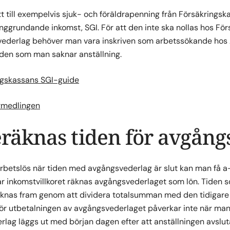
ätt till exempelvis sjuk- och föräldrapenning från Försäkring
nggrundande inkomst, SGI. För att den inte ska nollas hos Fö
vederlag behöver man vara inskriven som arbetssökande hos
iden som man saknar anställning.
ingskassans SGI-guide
örmedlingen
eräknas tiden för avgång
betslös när tiden med avgångsvederlag är slut kan man få a
r inkomstvillkoret räknas avgångsvederlaget som lön. Tiden
knas fram genom att dividera totalsumman med den tidigare 
ör utbetalningen av avgångsvederlaget påverkar inte när man
lag läggs ut med början dagen efter att anställningen avsluta