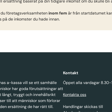
till ersättning baserat på din tidigare inkomst om du skulle bli 
r du företagsverksamheten 
inom fem 
år från startdatumet kan
 på de inkomster du hade innan.
Kontakt
as a-kassa vill se ett samhälle
Öppet alla vardagar 8.30-
niskor har goda förutsättningar att
t långt, tryggt och innehållsrikt
Kontakta oss
 ser till att människor som förlorar
 den ersättning de har rätt till.
Handlingar skickas till