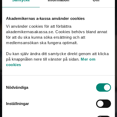
Tre villkor för alla
Grundvillkor
– Man ska vara inskriven på
Akademikernas a-kassa använder cookies
Arbetsförmedlingen och söka och kunna ta arbete i
Vi använder cookies för att förbättra
Sverige
akademikernasakassa.se. Cookies behövs bland annat
för att du ska kunna söka ersättning och att
Inkomstvillkoret
– Inkomstvillkoret är uppfyllt om
medlemsansökan ska fungera optimalt.
man har haft vissa bruttoinkomster under ramtiden.
Man ska ha tjänat minst 11 000 kronor i 4 av
Du kan själv ändra ditt samtycke direkt genom att klicka
månaderna och haft en total inkomst på minst 120
på knappnålen nere till vänster på sidan.
Mer om
000 kronor. Tiden vi räknar på kan förlängas om man
cookies
till exempel varit föräldraledig, avslutat
heltidsstudier eller varit sjuk.
Samtyckesval
Medlemskap
– Man ska vara medlem i en a-kassa.
Nödvändiga
Grundregler
Inställningar