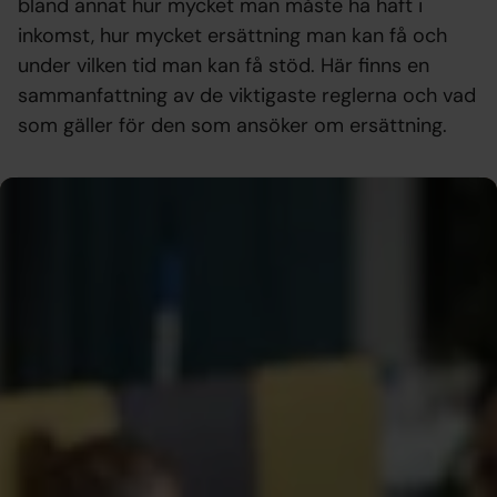
bland annat hur mycket man måste ha haft i
inkomst, hur mycket ersättning man kan få och
under vilken tid man kan få stöd. Här finns en
sammanfattning av de viktigaste reglerna och vad
som gäller för den som ansöker om ersättning.
Allt du behöver veta om a-kassan – på
ett ställe
Vi har sammanställt alla villkor, regler och vad du
behöver göra för att få a-kassa så att du enkelt hittar
det du behöver. Oavsett om du ska ansöka om
ersättning, fylla i månadsansökan eller vill förstå vad
som påverkar din utbetalning – här hittar du svaren.