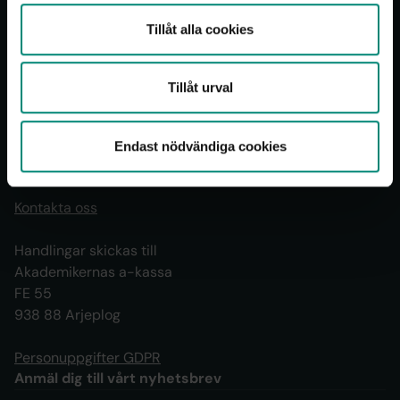
har rätt till.
Tillåt alla cookies
Vi är Sveriges största a-kassa med 820 000
medlemmar i alla branscher och sektorer.
Tillåt urval
Bli medlem nu
Kontakt
Endast nödvändiga cookies
Öppet alla vardagar 8.30-16.30
Kontakta oss
Handlingar skickas till
Akademikernas a-kassa
FE 55
938 88 Arjeplog
Personuppgifter GDPR
Anmäl dig till vårt nyhetsbrev