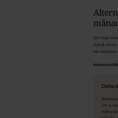
Alter
måna
Om man inte 
också minst
här behöver
Inkomstvillk
Detta ä
Ramtiden
om a-kas
månader 
arbeta, 