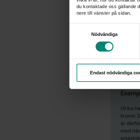
du kontaktade oss gällande d
60 %: m
nere till vänster på sidan.
på minst
Samtyckesval
50 %: 0
Nödvändiga
Om man har m
ersättning f
Ersättnings
Endast nödvändiga co
Exemp
Ulrika 
kronor. 
är därfö
med inko
ersättn