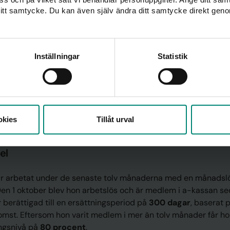
itt samtycke. Du kan även själv ändra ditt samtycke direkt geno
inst 6 månaders sammanhängande medlemskap och man måst
 11 000 kronor under åtminstone 4 av medlemsmånaderna.
–5 månaders medlemskap.
Inställningar
Statistik
issat att bli medlem i en a-kassa kan man gå med när man bli
rån den a-kassa som man vill vara med i.
nivå
okies
Tillåt urval
el
har arbetat under de senaste tolv månaderna med en månadsl
Den 1 oktober blev hon arbetslös och är medlem i a-kassan sed
r berättigad till en ersättningsperiod på
300 dagar
, baserat 
mst. Eftersom hon varit medlem i mer än tolv månader får ho
ingsnivå på
80 procent
.