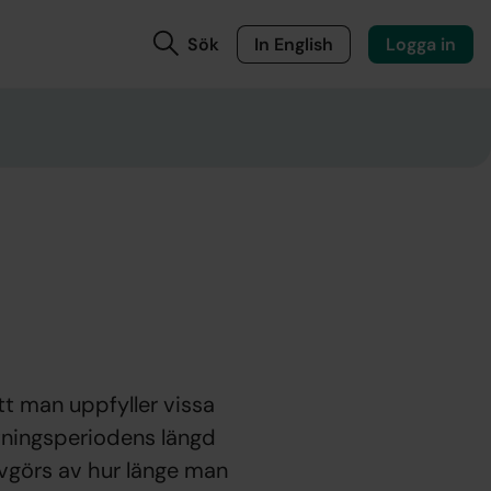
Sök
In English
Logga in
tt man uppfyller vissa
ättningsperiodens längd
avgörs av hur länge man