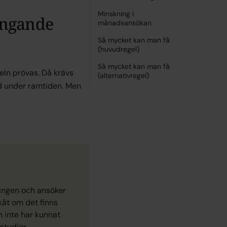
Minskning i
ängande
månadsansökan
Så mycket kan man få
(huvudregel)
Så mycket kan man få
eln prövas. Då krävs
(alternativregel)
d under ramtiden. Men
ingen och ansöker
kåt om det finns
 inte har kunnat
studier.