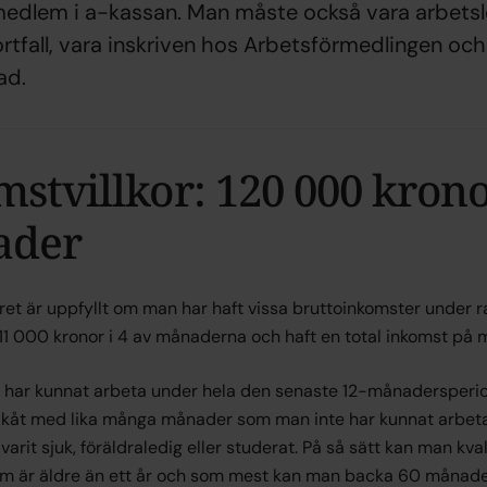
 medlem i a-kassan. Man måste också vara arbetsl
tfall, vara inskriven hos Arbetsförmedlingen och
ad.
stvillkor: 120 000 krono
ader
oret är uppfyllt om man har haft vissa bruttoinkomster under 
 11 000 kronor i 4 av månaderna och haft en total inkomst på 
 har kunnat arbeta under hela den senaste 12-månadersperio
akåt med lika många månader som man inte har kunnat arbeta.
arit sjuk, föräldraledig eller studerat. På så sätt kan man kva
m är äldre än ett år och som mest kan man backa 60 månade