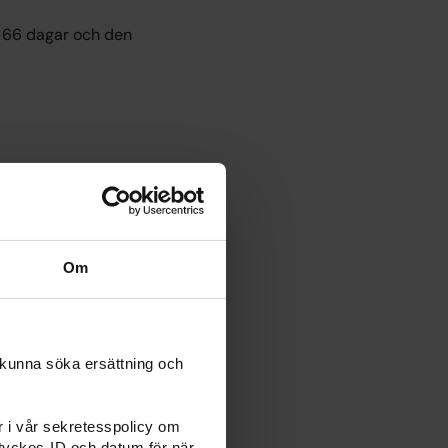
en 66 dagar och den
talet
nder
Om
 och på hur länge man
 kunna söka ersättning och
er i vår sekretesspolicy om
under hela ramtiden.
amtyckes-ID och datum för när