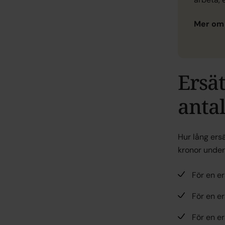
Mer om
Ersä
anta
Hur lång ers
kronor under
För en e
För en e
För en e