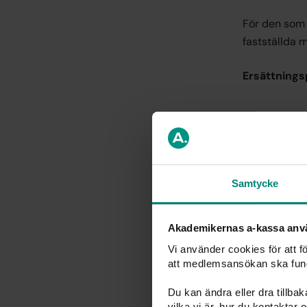
För den som 
fastställda 
Ersättnings
Ersä
måna
Samtycke
ramt
Akademikernas a-kassa anv
Ersättningen
Vi använder cookies för att 
har varit me
att medlemsansökan ska fun
Du kan ändra eller dra tillba
80 %: m
vilka vi är, hur du kontaktar