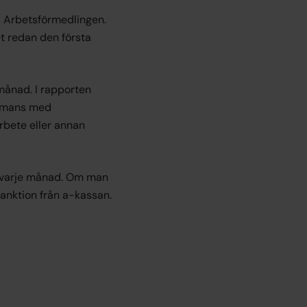
os Arbetsförmedlingen.
et redan den första
månad. I rapporten
ammans med
arbete eller annan
e varje månad. Om man
 sanktion från a-kassan.