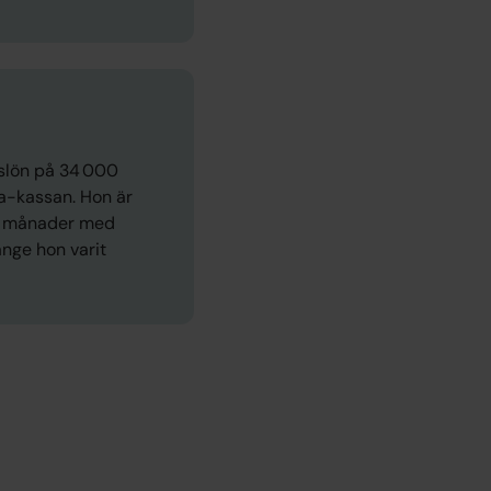
slön på 34 000
 a-kassan. Hon är
et månader med
länge hon varit