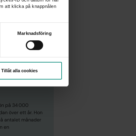
m att klicka på knappnålen
e ha haft en inkomst
Marknadsföring
r arbetslös för att få
Tillåt alla cookies
ön på 34 000
an över ett år. Hon
på antalet månader
n en