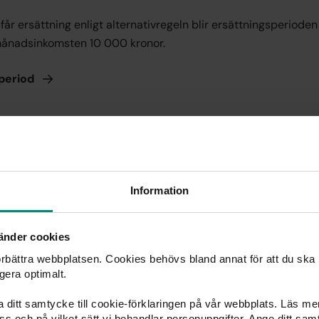
får ersättning enligt alternativregeln blir ersättningsperiod
månadsinkomsten 10 000 kronor.
period
ttningsnivån beror på an
der med medlemskap u
Information
iden
änder cookies
 beror på vilka arbetsinkomster man har haft under ramtiden
förbättra webbplatsen. Cookies behövs bland annat för att du ska
dlem i a-kassan (och att man fortfarande är medlem).
gera optimalt.
ka ditt samtycke till cookie-förklaringen på vår webbplats. Läs m
inst 12 månaders sammanhängande medlemskap och medlem 
 oss och på vilket sätt vi behandlar personuppgifter. Ange ditt s