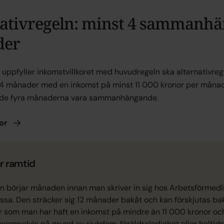
nativregeln: minst 4 sammanh
der
uppfyller inkomstvillkoret med huvudregeln ska alternativreg
 4 månader med en inkomst på minst 11 000 kronor per måna
 de fyra månaderna vara sammanhängande.
or
r ramtid
 börjar månaden innan man skriver in sig hos Arbetsförmedl
sa. Den sträcker sig 12 månader bakåt och kan förskjutas ba
som man har haft en inkomst på mindre än 11 000 kronor och
exempelvis på grund av sjukdom, föräldraledighet eller heltids