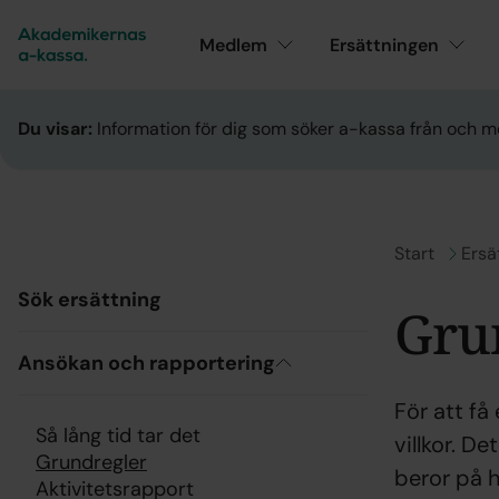
Medlem
Ersättningen
Du visar:
Information för dig som söker a-kassa från och m
Gå till
Start
Gå ti
Ersä
Sök ersättning
Gru
Ansökan och rapportering
För att få
Så lång tid tar det
villkor. D
Grundregler
beror på h
Aktivitetsrapport