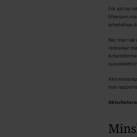
För att ha rä
Eftersom man 
arbetslösa d
När man väl 
redovisar ma
Arbetsförmed
sysselsättni
Aktivitetsra
inte rapporte
Aktivitetsr
Mins