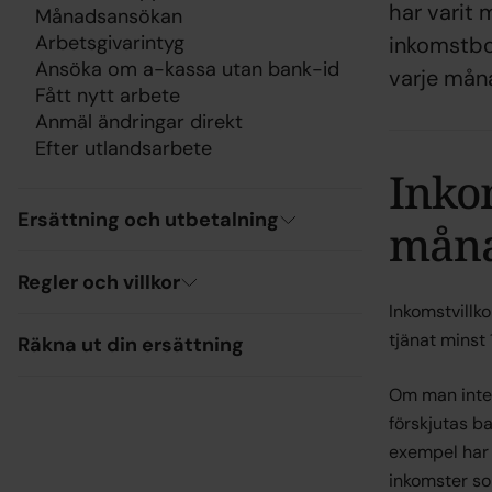
har varit
Månadsansökan
Arbetsgivarintyg
inkomstbor
Ansöka om a-kassa utan bank-id
varje mån
Fått nytt arbete
Anmäl ändringar direkt
Efter utlandsarbete
Inkom
Ersättning och utbetalning
mån
Regler och villkor
Inkomstvillk
tjänat minst
Räkna ut din ersättning
Om man inte
förskjutas b
exempel har v
inkomster so