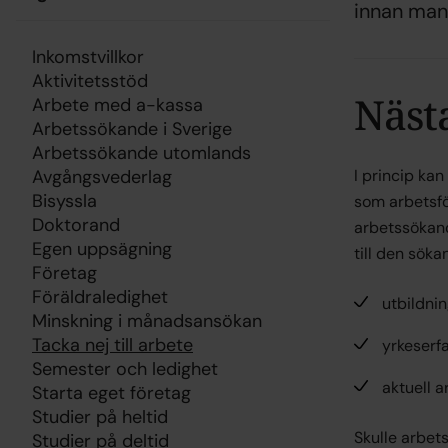
innan man 
Inkomstvillkor
Aktivitetsstöd
Nästa
Arbete med a-kassa
Arbetssökande i Sverige
Arbetssökande utomlands
Avgångsvederlag
I princip ka
Bisyssla
som arbetsför
Doktorand
arbetssökan
Egen uppsägning
till den sök
Företag
Föräldraledighet
utbildni
Minskning i månadsansökan
Tacka nej till arbete
yrkeserf
Semester och ledighet
aktuell 
Starta eget företag
Studier på heltid
Skulle arbets
Studier på deltid