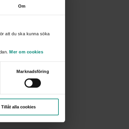
Om
ör att du ska kunna söka
i. I december blir
idan.
Mer om cookies
ng och de fem
rån a-kassan.
Marknadsföring
Tillåt alla cookies
tet inte anses vara