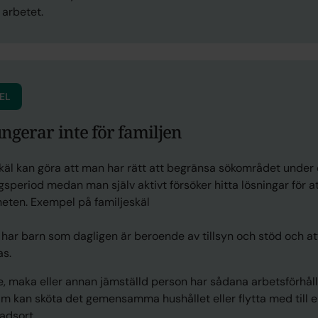
 arbetet.
EL
ungerar inte för familjen
käl kan göra att man har rätt att begränsa sökområdet under 
speriod medan man själv aktivt försöker hitta lösningar för a
eten. Exempel på familjeskäl
har barn som dagligen är beroende av tillsyn och stöd och att
as.
, maka eller annan jämställd person har sådana arbetsförhåll
m kan sköta det gemensamma hushållet eller flytta med till 
adsort.