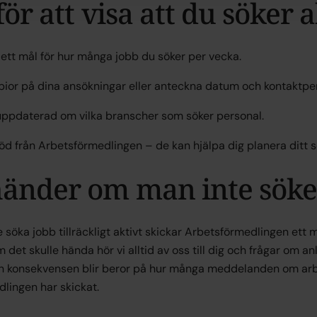
för att visa att du söker a
 ett mål för hur många jobb du söker per vecka.
pior på dina ansökningar eller anteckna datum och kontaktpe
 uppdaterad om vilka branscher som söker personal.
öd från Arbetsförmedlingen – de kan hjälpa dig planera ditt 
händer om man inte söker
e söka jobb tillräckligt aktivt skickar Arbetsförmedlingen ett 
det skulle hända hör vi alltid av oss till dig och frågar om anl
ken konsekvensen blir beror på hur många meddelanden om a
lingen har skickat.