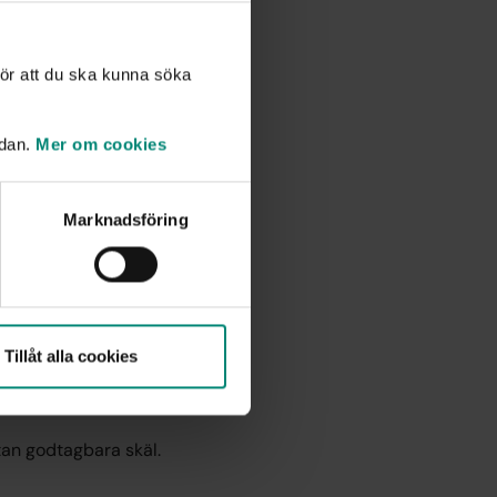
a där.
ör att du ska kunna söka
idan.
Mer om cookies
d).
Viktigt att skicka in
Marknadsföring
Tillåt alla cookies
es det till exempel
utan godtagbara skäl.