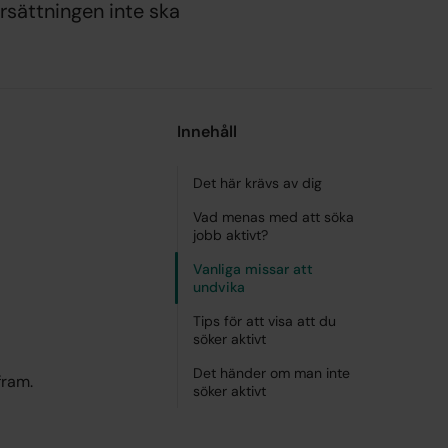
ersättningen inte ska
Innehåll
Det här krävs av dig
Vad menas med att söka
jobb aktivt?
Vanliga missar att
undvika
Tips för att visa att du
söker aktivt
Det händer om man inte
fram.
söker aktivt