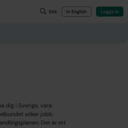
Sök
In English
Logga in
a dig i Sverige, vara
gelbundet söker jobb,
andlingsplanen. Det är ett