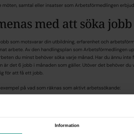
de möten, samtal eller insatser som Arbetsförmedlingen erbjud
menas med att söka jobb 
jobb som motsvarar din utbildning, erfarenhet och arbetsfö
nat arbete. Av den handlingsplan som Arbetsförmedlingen upp
beten du minst behöver söka varje månad. Har du ännu inte f
n är det 6 jobb i månaden som gäller. Utöver det behöver du vi
g för att få ett jobb.
 exempel på vad som räknas som aktivt arbetssökande:
b inom ditt yrkesområde och andra områden där du kan arbet
p eller uppdatera din profil och CV på jobbsajter.
Information
obbmässor, intervjuer eller träffar som kan leda till jobb.