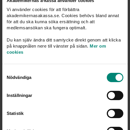
Akademikernas a-kassa använder cookies
Ersättningen i den nya perioden kan beräknas på 2 sätt.
Vi använder cookies för att förbättra
Vi väljer det alternativ som blir bäst för den arbetslösa.
akademikernasakassa.se. Cookies behövs bland annat
för att du ska kunna söka ersättning och att
Ersättningsnivån beräknas enligt antingen 1 eller 2.
medlemsansökan ska fungera optimalt.
Du kan själv ändra ditt samtycke direkt genom att klicka
95 procent av den senast fastställda
på knappnålen nere till vänster på sidan.
Mer om
ersättningsnivån. Om man har haft ersättning enligt
cookies
den tidigare arbetslöshetsförsäkringen räknas den
gamla dagpenningen om till en genomsnittlig
månadsinkomst.
Samtyckesval
Nödvändiga
80 procent av den ersättningsgrundande inkomsten.
Inställningar
Ersättningsnivå
Ersättningsperiodens längd
Statistik
Hur lång ersättningsperiod man får beror på hur många