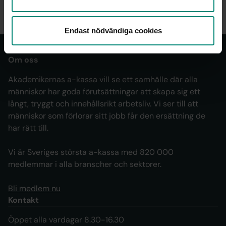
Endast nödvändiga cookies
Om oss
Akademikernas a-kassa vill se ett samhälle där alla
människor har goda förutsättningar att skapa sig ett
långt, tryggt och innehållsrikt arbetsliv. Vi ser till att
människor som förlorar sitt jobb får den ersättning de
har rätt till.
Vi är Sveriges största a-kassa med 820 000
medlemmar i alla branscher och sektorer.
Bli medlem nu
Kontakt
Öppet alla vardagar 8.30-16.30