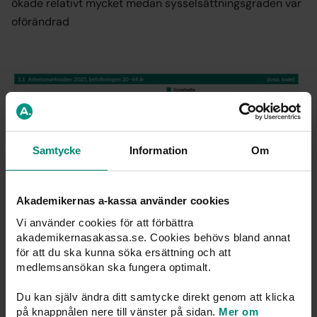
ökade relativt mycket medan sysselsättningsgraden var
oförändrad
Samtycke
Information
Om
Akademikernas a-kassa använder cookies
Vi använder cookies för att förbättra
1.2 12 procent utanför
akademikernasakassa.se. Cookies behövs bland annat
för att du ska kunna söka ersättning och att
arbetskraften
medlemsansökan ska fungera optimalt.
687 000 personer, 12 procent av befolkningen, var
Du kan själv ändra ditt samtycke direkt genom att klicka
på knappnålen nere till vänster på sidan.
Mer om
utanför arbetskraften 2025, vilket är 13 000 färre jämfört