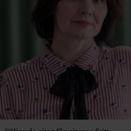
Annika Stenberg
Kommunikationschef
annika.stenberg@akademikernasakassa.se
070-396 33 63
Alexandra Oljans Ahlin
Kommunikationsstrateg
alexandra.oljans.ahlin@akademikernasakassa.se
070-740 46 74