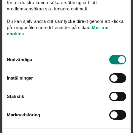
för att du ska kunna söka ersättning och att
medlemsansökan ska fungera optimalt.
Du kan själv ändra ditt samtycke direkt genom att klicka
på knappnålen nere till vänster på sidan.
Mer om
– A-kassan är din tveklöst viktigaste
cookies
försäkring om arbetslivet tar en
oväntad vändning. Att vissa väljer att
stå utanför beror till stor del på
Samtyckesval
Nödvändiga
missuppfattningar.
Petter Broman, statistiker och analytiker på
Inställningar
Akademikernas a-kassa.
Statistik
Marknadsföring
– För att vara berättigad till a-kassa är