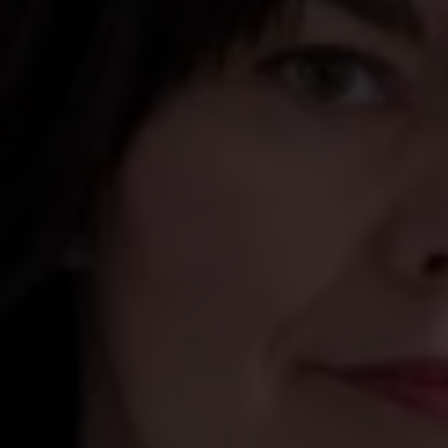
Katarina Bengtson Ekström
Kassaföreståndare
Ladda ner högupplöst (.jpg)
Ladda ner för webben (.jpg)
Sofia Rydgren Stale
Ordförande - foto: Saco