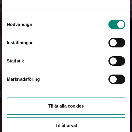
Samtyckesval
Nödvändiga
Inställningar
Statistik
Annika Stenberg
Kommunikationschef
Ladda ner högupplöst (.jpg)
Marknadsföring
Ladda ner för webben (.jpg)
Tillåt alla cookies
Tillåt urval