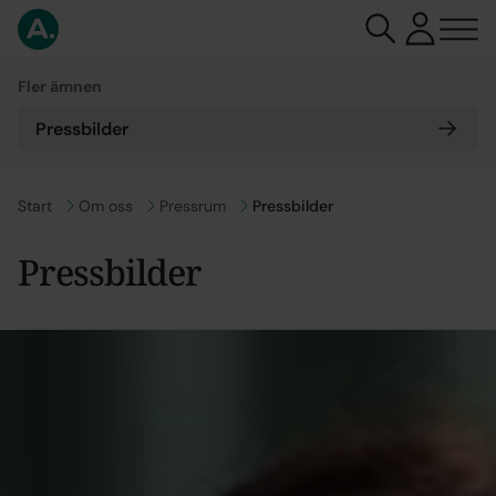
Fler ämnen
Pressbilder
Gå till
Start
Gå till
Om oss
Gå till
Pressrum
Pressbilder
Pressbilder
Tillgängliga pressbilder