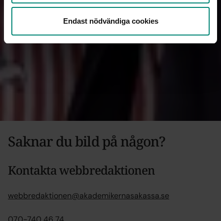
Endast nödvändiga cookies
Alexandra Oljans Ahlin
Kommunikationsstrateg
Ladda ner högupplöst (.jpg)
Ladda ner för webben (.jpg)
Saknar du bild på någon?
Kontakta webbredaktionen
webbredaktionen@akademikernasakassa.se
070-740 46 74