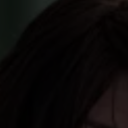
Katarina Bengtson Ekström
Kassaföreståndare
Ladda ner högupplöst (.jpg)
Ladda ner för webben (.jpg)