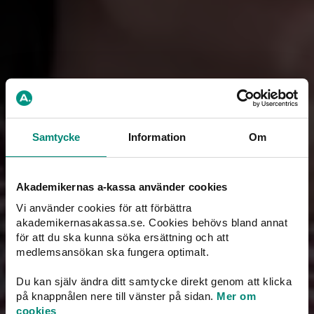
Ladda ner högupplöst (.jpg)
Ladda ner för webben (.jpg)
Samtycke
Information
Om
Akademikernas a-kassa använder cookies
Vi använder cookies för att förbättra
akademikernasakassa.se. Cookies behövs bland annat
Sofia Rydgren Stale
för att du ska kunna söka ersättning och att
Ordförande - foto: Saco
medlemsansökan ska fungera optimalt.
Ladda ner högupplöst (.jpg)
Ladda ner för webben (.jpg)
Du kan själv ändra ditt samtycke direkt genom att klicka
på knappnålen nere till vänster på sidan.
Mer om
cookies