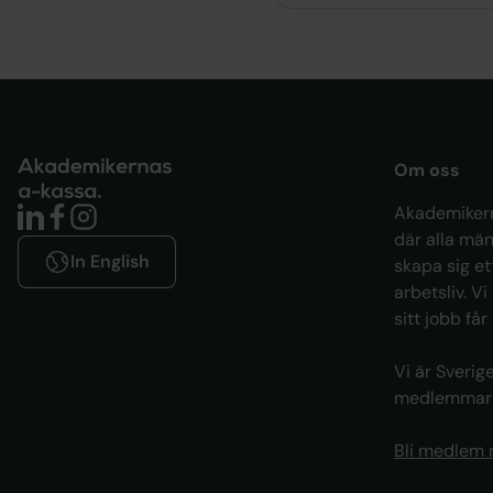
Om oss
Akademikern
där alla män
In English
skapa sig et
arbetsliv. Vi
sitt jobb får
Vi är Sveri
medlemmar i
Bli medlem 