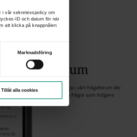
er i vår sekretesspolicy om
amtyckes-ID och datum för när
m att klicka på knappnålen
Marknadsföring
ågor i vårt forum
Du kan alltid ställa din egen fråga i vårt frågeforum där
Tillåt alla cookies
. I forumet samlar vi även alla frågor som tidigare