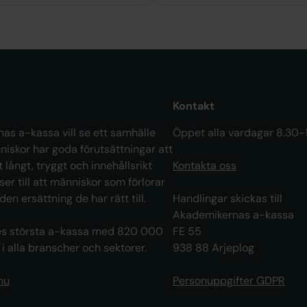
Kontakt
as a-kassa vill se ett samhälle
Öppet alla vardagar 8.30-
niskor har goda förutsättningar att
t långt, tryggt och innehållsrikt
Kontakta oss
 ser till att människor som förlorar
 den ersättning de har rätt till.
Handlingar skickas till
Akademikernas a-kassa
ges största a-kassa med 820 000
FE 55
 alla branscher och sektorer.
938 88 Arjeplog
nu
Personuppgifter GDPR