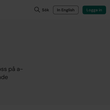
Sök
In English
Logga in
 oss på a-
nde