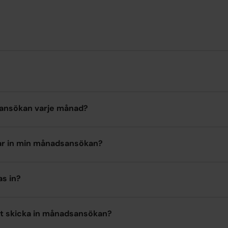
sansökan varje månad?
ickar in min månadsansökan?
s in?
t skicka in månadsansökan?