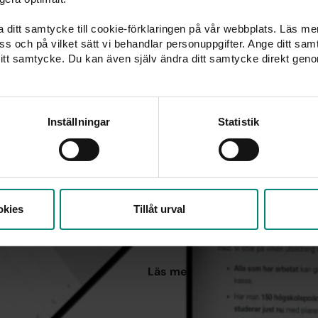
ka ditt samtycke till cookie-förklaringen på vår webbplats. Läs m
 oss och på vilket sätt vi behandlar personuppgifter. Ange ditt s
itt samtycke. Du kan även själv ändra ditt samtycke direkt geno
Inställningar
Statistik
Ställ dina fr
Hittar du inte svar på din fråga? 
okies
Tillåt urval
den besvaras av våra medarbetare
ställts av våra medlemmar.
Läs mer i vårt
forum