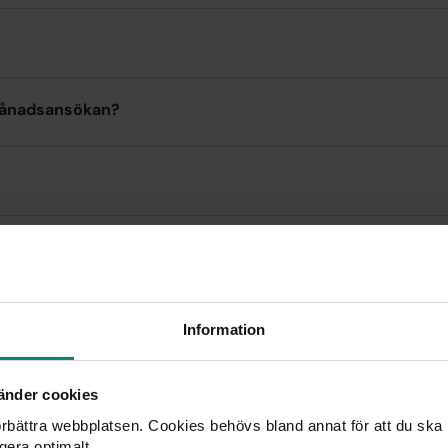
i månadsansökan?
 ta arbete?
 månadsansökan?
Information
toinkomst är
änder cookies
förbättra webbplatsen. Cookies behövs bland annat för att du ska
gera optimalt.