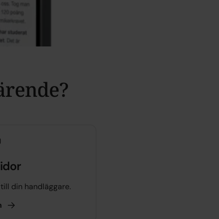
 ärende?
idor
ill din handläggare.
n