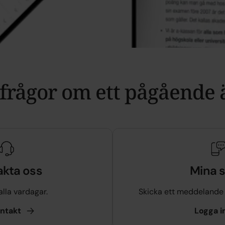
frågor om ett pågående
akta oss
Mina s
alla vardagar.
Skicka ett meddelande t
ntakt
Logga
i