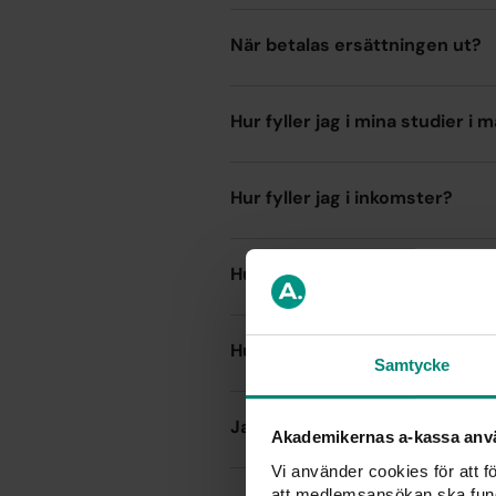
När betalas ersättningen ut?
Hur fyller jag i mina studier 
Hur fyller jag i inkomster?
Hur fyller jag i att jag inte kan
Hur fyller jag i min pension i
Samtycke
Jag är osäker på vad min brut
Akademikernas a-kassa anv
Vi använder cookies för att 
att medlemsansökan ska fun