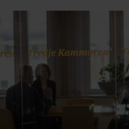
Which laws govern us?
The a-kassa is not a government agency, even though
we carry out public authority duties as an important
part of our work, alongside providing service and
support to our members. We follow general