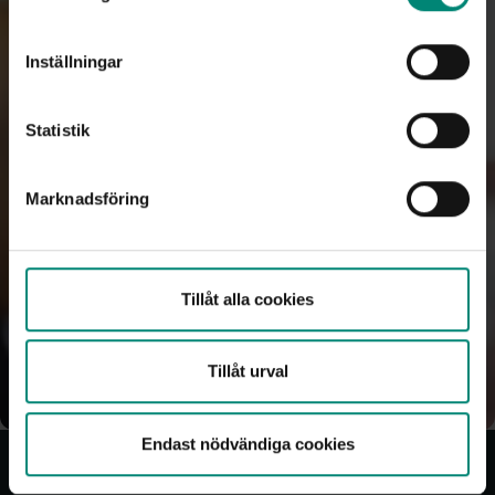
vänster på sidan.
Board
Office management
Inställningar
General meeting
Statistik
Marknadsföring
Tillåt alla cookies
Tillåt urval
Endast nödvändiga cookies
About us