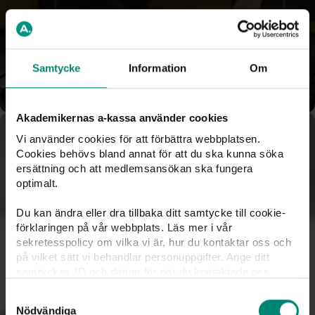
administrative rules and regulations on public access to
information and confidentiality. In matters concerning
benefits, we apply the act on unemployment insurance,
and in matters concerning membership, the act on
Samtycke
Information
Om
unemployment insurance funds.
Akademikernas a-kassa använder cookies
Vi använder cookies för att förbättra webbplatsen.
Supervision of a-kassor
Cookies behövs bland annat för att du ska kunna söka
ersättning och att medlemsansökan ska fungera
The Swedish Unemployment Insurance Inspectorate
optimalt.
(IAF) supervises both our operations and those of
Du kan ändra eller dra tillbaka ditt samtycke till cookie-
Arbetsförmedlingen. The purpose is to ensure that we
förklaringen på vår webbplats. Läs mer i vår
follow the rules and that the application is legally secure
sekretesspolicy om vilka vi är, hur du kontaktar oss och
and efficient.
på vilket sätt vi behandlar personuppgifter. Ange ditt
samtyckes-ID och datum för när du kontaktade oss
More about Akademikernas a-kassa
gällande ditt samtycke. Du kan även själv ändra ditt
Samtyckesval
samtycke direkt genom att klicka på knappnålen nere till
Nödvändiga