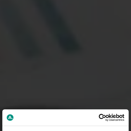
14,210
3,526
Full-time
Part-time
unemployed
unemployed