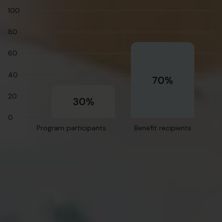
100
80
60
40
70%
20
30%
0
Program participants
Benefit recipients