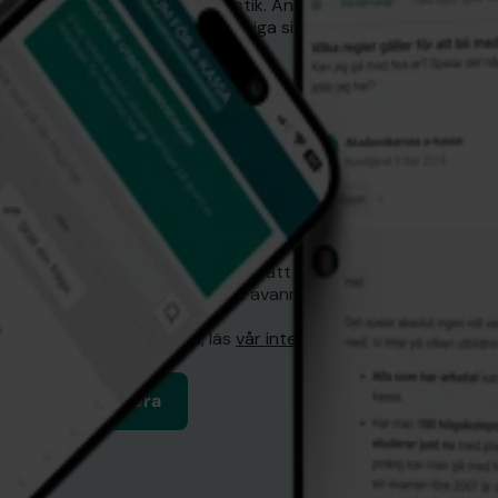
publicerat sin månadsstatistik. Antalet medlemmar
uppdateras dagligen och övriga siffror varje månad.
Namn:
E-post: *
Dina uppgifter kommer inte att delas med tredje part,
och du kan när som helst avanmäla dig från framtida
utskick.
För mer information, läs
vår integritetspolicy
.
Prenumerera