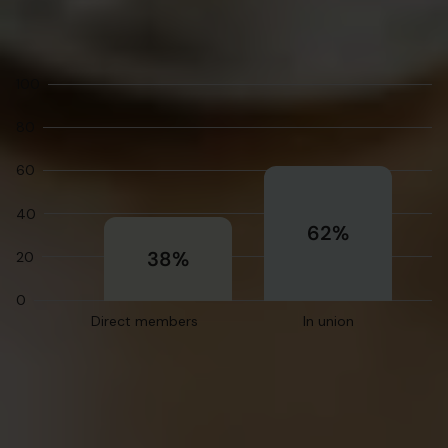
817,352
100
80
60
40
62%
38%
20
0
Direct members
In union
Unemployed members
17,347 (2.1%)