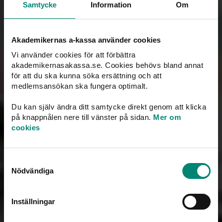
256,627,
Samtycke
Information
Om
252,720
679
Compensation
Akademikernas a-kassa använder cookies
SEK paid out in
days paid out
Vi använder cookies för att förbättra
benefits
akademikernasakassa.se. Cookies behövs bland annat
för att du ska kunna söka ersättning och att
medlemsansökan ska fungera optimalt.
Du kan själv ändra ditt samtycke direkt genom att klicka
på knappnålen nere till vänster på sidan.
Mer om
cookies
Read our monthly
Select year
reports (in Swedish)
2026
Samtyckesval
Nödvändiga
Maj 2026
Download
Inställningar