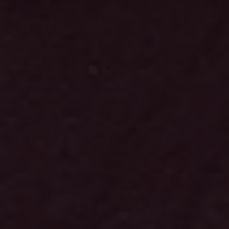
Suzanne Klaiber
Head of Unemployment Insurance Advisory
suzanne.klaiber@akademikernasakassa.se
08-412 33 54