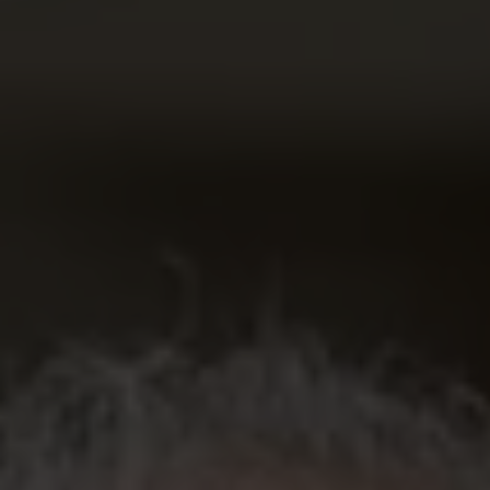
Katarina Bengtson Ekström
Head of Akademikernas a-kassa
katarina.bengtson.ekstrom@akademikernasakassa.se
08-412 33 20