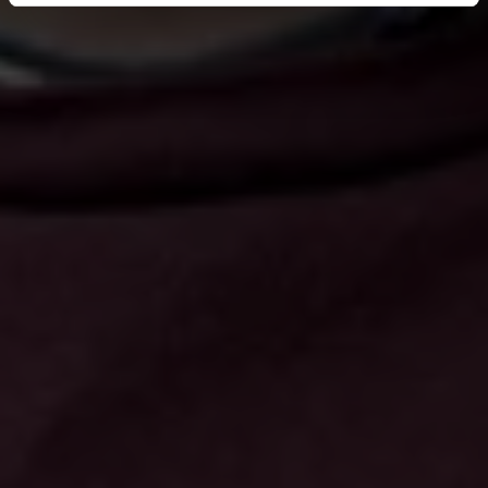
Anna Woldekidan
Head of HR
anna.woldekidan@akademikernasakassa.se
08-412 33 85