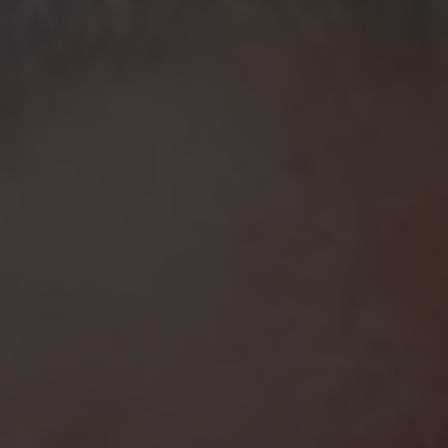
Annika Stenberg
Head of Communications
annika.stenberg@akademikernasakassa.se
08-412 33 63