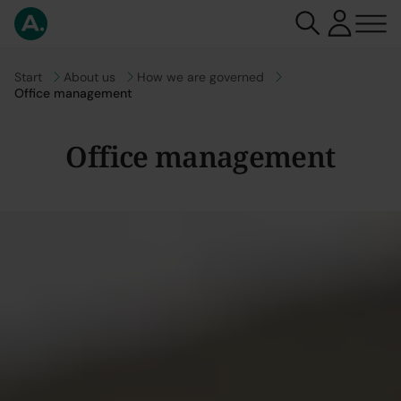
Go to
Start
Go to
About us
Go to
How we are governed
Office management
Office management