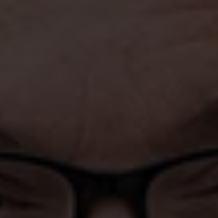
Philip Forsell
Head of the Insurance Department
philip.forsell@akademikernasakassa.se