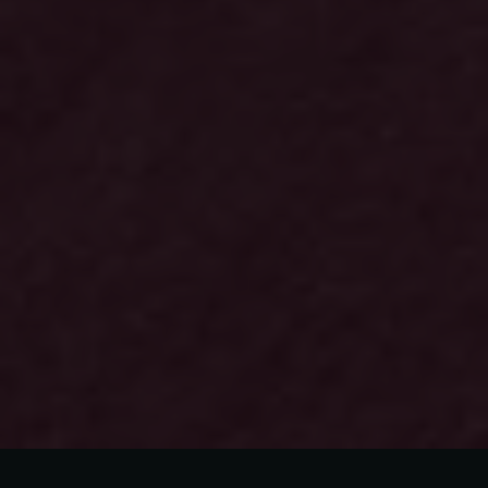
Karl-Eric Spörndly
Quality Assurance Coordinator
karl-eric.sporndly@akademikernasakassa.se
08-412 33 89