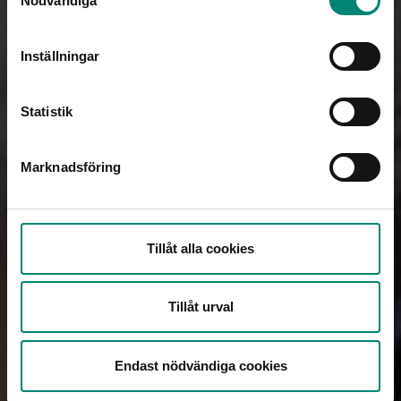
Nödvändiga
Inställningar
Flora Lindmark
Head of IT
Statistik
flora.lindmark@akademikernasakassa.se
08-412 33 64
Marknadsföring
Tillåt alla cookies
Tillåt urval
Endast nödvändiga cookies