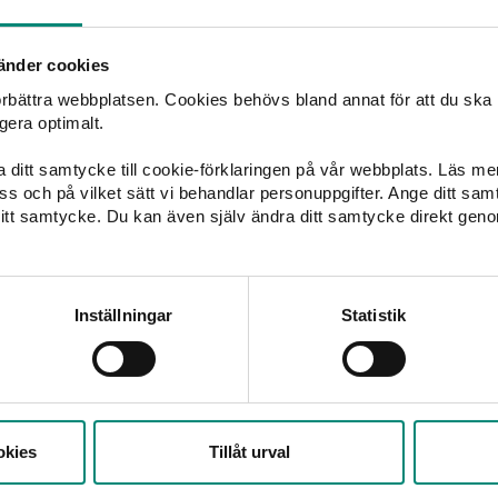
änder cookies
Februari 2026
Ladda
ner
förbättra webbplatsen. Cookies behövs bland annat för att du ska
gera optimalt.
Januari 2026
Ladda
ner
ka ditt samtycke till cookie-förklaringen på vår webbplats. Läs m
 oss och på vilket sätt vi behandlar personuppgifter. Ange ditt s
itt samtycke. Du kan även själv ändra ditt samtycke direkt geno
Ladda
ner
Inställningar
Statistik
äs våra kvartalsrapport
okies
Tillåt urval