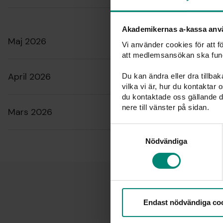
Akademikernas a-kassa anv
Maj 2026
Vi använder cookies för att 
att medlemsansökan ska fun
April 2026
Du kan ändra eller dra tillba
vilka vi är, hur du kontaktar
du kontaktade oss gällande d
nere till vänster på sidan.
Mars 2026
Samtyckesval
Nödvändiga
L
Endast nödvändiga co