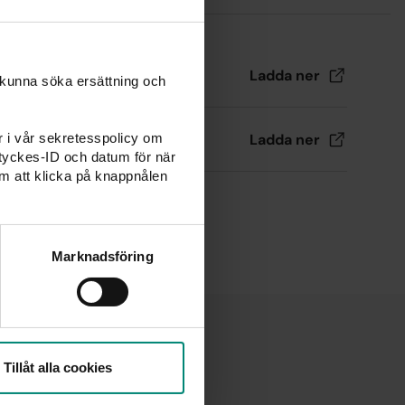
Ladda
ner
 kunna söka ersättning och
Ladda
ner
er i vår sekretesspolicy om
amtyckes-ID och datum för när
m att klicka på knappnålen
Marknadsföring
er
Tillåt alla cookies