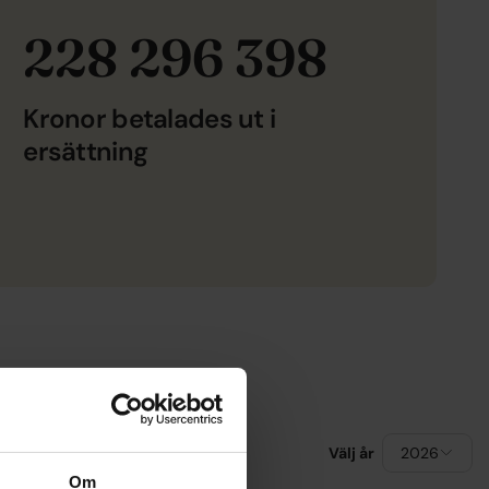
228 296 398
Kronor betalades ut i
ersättning
Välj år
2026
Om