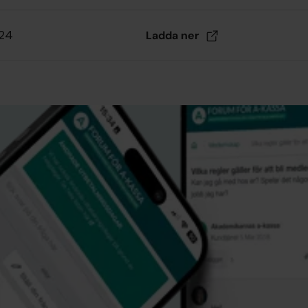
024
Ladda
ner
r i form av en
att
et medlemmar