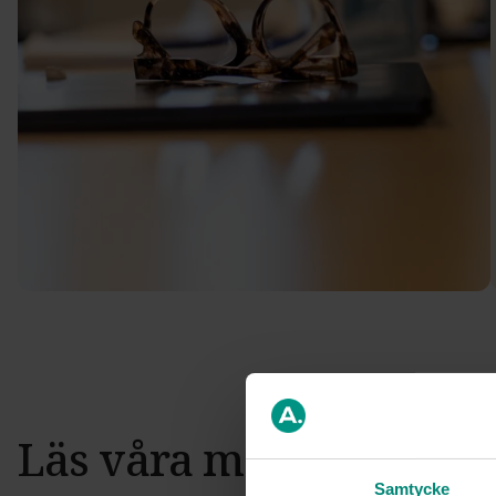
Läs våra månadsrappo
Samtycke