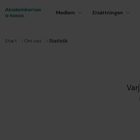
Medlem
Ersättningen
Gå till
Start
Gå till
Om oss
Statistik
Var