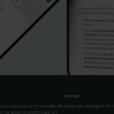
och du kan när som
Kontakt
s a-kassa vill se ett samhälle där
Öppet alla vardagar 8.30-
or har goda förutsättningar att