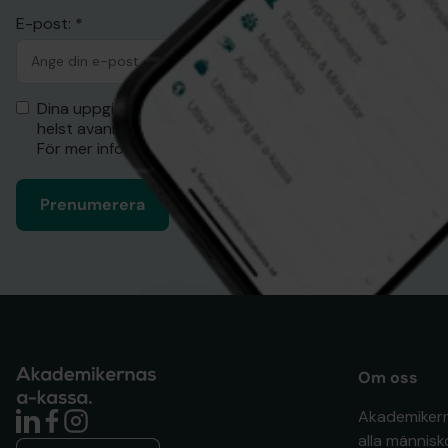
E-post: *
Dina uppgifter kommer inte att delas med tredje part, 
helst avanmäla dig från framtida utskick.
För mer information, läs
vår integritetspolicy
.
Prenumerera
Om oss
Akademikerna
alla människ