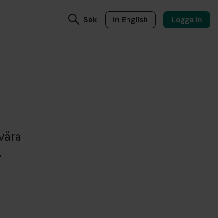
Sök
In English
Logga in
våra
.