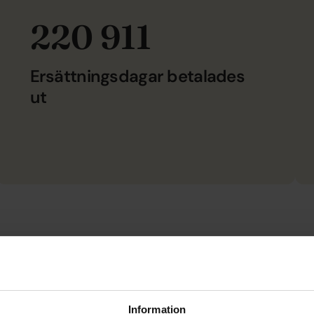
220 911
Ersättningsdagar betalades
ut
rter
Information