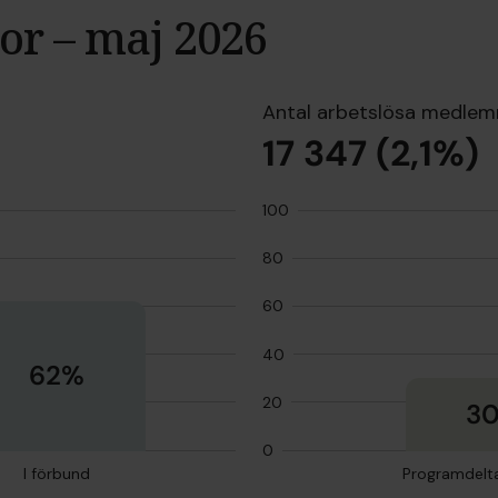
or – maj 2026
Antal arbetslösa medle
17 347 (2,1%)
100
80
60
40
62%
20
3
0
I förbund
Programdelt