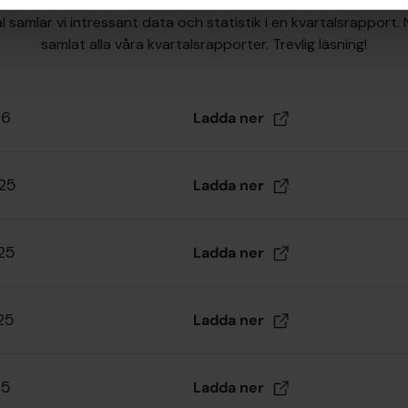
l samlar vi intressant data och statistik i en kvartalsrapport.
samlat alla våra kvartalsrapporter. Trevlig läsning!
26
Ladda
ner
025
Ladda
ner
25
Ladda
ner
25
Ladda
ner
25
Ladda
ner