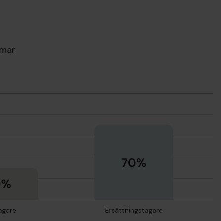
mmar
70%
0%
agare
Ersättningstagare