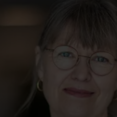
Akademikernas a-kassas kommunikationschef Annika
Stenberg är en av landets mest insatta experter på
arbetslöshetsförsäkringen. Hon har lång erfarenhet av
medlemskommunikation och en bred förståelse för
arbetsmarknaden.
Hon är van att prata om arbetslöshet och
arbetslöshetsförsäkringen ur flera perspektiv – både
individens och samhällets. Med djup kunskap om vad
medlemmar tycker och behöver bidrar hon med
tydlighet, sammanhang och trygghet i frågor som ofta
upplevs som komplexa.
Annika är en uppskattad deltagare i seminarier,
rundabordssamtal och andra sammanhang där expertis
och medlemsfokus är centralt.
Vill du boka Annika Stenberg?
Kontakta