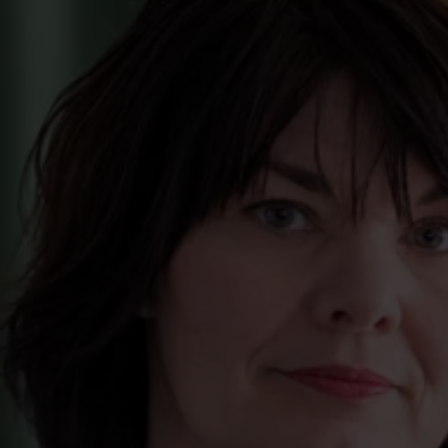
Annika Stenberg
Kommunikationschef
annika.stenberg@akademikernasakassa.se
070-396 33 63