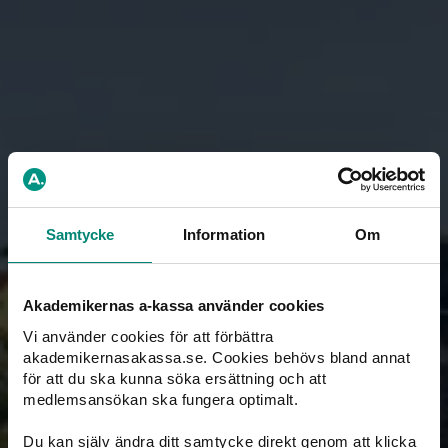
Akademikernas a-kassa i
Almedalen
I sommar finns Akademikernas a-kassa på plats i
Almedalen. Under veckan vill vi möta både medlemmar,
beslutsfattare och andra som är nyfikna på hur
arbetslöshetsförsäkringen fungerar. Vår roll är enkel att
beskriva: vi ger ekonomisk trygghet om du skulle förlora
jobbet.
Samtycke
Information
Om
Många har frågor om ersättning, villkor och medlemskap.
Därför är Almedalen en viktig arena för oss – en
möjlighet att bidra med fakta, reda ut missförstånd och
Akademikernas a-kassa använder cookies
förklara hur a-kassan skapar trygghet för både individ
Vi använder cookies för att förbättra
och arbetsmarknad.
akademikernasakassa.se. Cookies behövs bland annat
för att du ska kunna söka ersättning och att
medlemsansökan ska fungera optimalt.
Du kan själv ändra ditt samtycke direkt genom att klicka