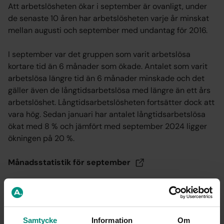
Att arbetslösheten ökar i september är ovanligt, under
de senaste 10 åren har arbetslösheten varje år minskat
mellan augusti och september med undantag för 2016.
I september var det gruppen som varit arbetslösa
kortare tid än 6 månader som ökade. Antalet som varit
arbetslösa längre tid än 6 månader minskade och det
gäller även de långtidsarbetslösa med längre än ett års
arbetslöshet. Långtidsarbetslösheten fortsätter dock att
vara hög. Sedan januari har antalet långtidsarbetslösa
ökat med 8 % och jämfört med september 2024 ligger
ökningen på 20 %.
Månadsstatistik för
september
Publicerad: 21 okt. 2025
Samtycke
Information
Om