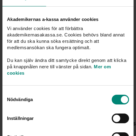
Du kanske också är intresserad av
Akademikernas a-kassa använder cookies
Vi använder cookies för att förbättra
akademikernasakassa.se. Cookies behövs bland annat
för att du ska kunna söka ersättning och att
medlemsansökan ska fungera optimalt.
Du kan själv ändra ditt samtycke direkt genom att klicka
på knappnålen nere till vänster på sidan.
Mer om
cookies
Samtyckesval
Nödvändiga
Inställningar
PRESSMEDDELANDEN
Mins
Arbetsmarknaden rör sig, men inte för