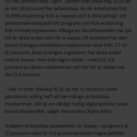
511 fler jämfört med i april. Jämför man med maj 2023 så
är det 38 procent fler arbetslösa. Av de arbetslösa fick
10 886 ersättning från a-kassan och 5 394 deltog i ett
arbetsmarknadspolitiskt program och fick ersättning
från Försäkringskassan. Många av Sacoförbunden har på
ett år ökad andel som får a-kassa, till exempel har den
bland Sveriges arkitekters medlemmar ökat från 2,7 till
6,1 procent. Även Sveriges ingenjörer har ökad andel
med a-kassa, men från lägre nivåer, i maj fick 0,9
procent av deras medlemmar och för ett år sedan var
det 0,4 procent.
− När vi tittar tillbaka 10 år så har vi, förutom under
pandemin, aldrig haft så här många arbetslösa
medlemmar, det är en väldigt tydlig lågkonjunktur även
bland akademiker, säger Alexandra Oljans Ahlin.
Andelen arbetslösa akademiker (a-kassa + program) är
2,1 procent vilket är 0,6 procentenheter högre jämfört