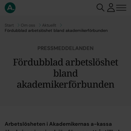
Gå till
Start
Gå till
Om oss
Gå till
Aktuellt
Fördubblad arbetslöshet bland akademikerförbunden
PRESSMEDDELANDEN
Fördubblad arbetslöshet
bland
akademikerförbunden
Arbetslösheten i Akademikernas a-kassa