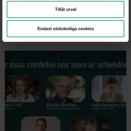
Publicerad: 21 aug. 2024
Tillåt urval
Endast nödvändiga cookies
Du kanske också är intresserad av