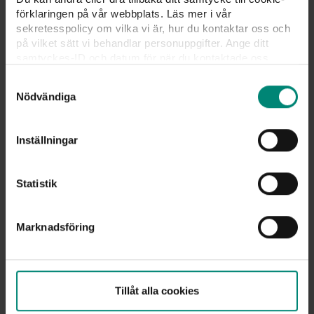
förklaringen på vår webbplats. Läs mer i vår
sekretesspolicy om vilka vi är, hur du kontaktar oss och
Hela statistiken
på vilket sätt vi behandlar personuppgifter. Ange ditt
samtyckes-ID och datum för när du kontaktade oss
Kontakt
gällande ditt samtycke. Du kan även själv ändra ditt
Samtyckesval
samtycke direkt genom att klicka på knappnålen nere till
Nödvändiga
Annika Stenberg
vänster på sidan.
Kommunikationschef
annika.stenberg@akademikernasakassa.se
Inställningar
070-396 33 63
Alexandra Oljans Ahlin
Statistik
Kommunikatör
alexandra.oljans.ahlin@akademikernasakassa.se
Marknadsföring
070-740 46 74
Tillåt alla cookies