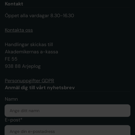
Kontakt
Öppet alla vardagar 8.30-16.30
Kontakta oss
Handlingar skickas till
Akademikernas a-kassa
FE 55
938 88 Arjeplog
Personuppgifter GDPR
Anmäl dig till vårt nyhetsbrev
Namn
E-post*