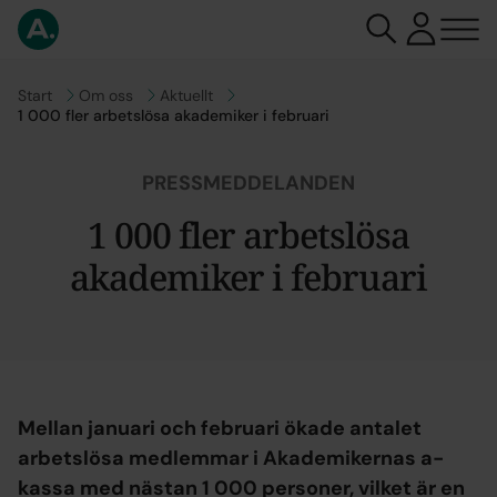
Gå till
Start
Gå till
Om oss
Gå till
Aktuellt
1 000 fler arbetslösa akademiker i februari
PRESSMEDDELANDEN
1 000 fler arbetslösa
akademiker i februari
Mellan januari och februari ökade antalet
arbetslösa medlemmar i Akademikernas
a-
kassa med nästan 1 000 personer, vilket är en