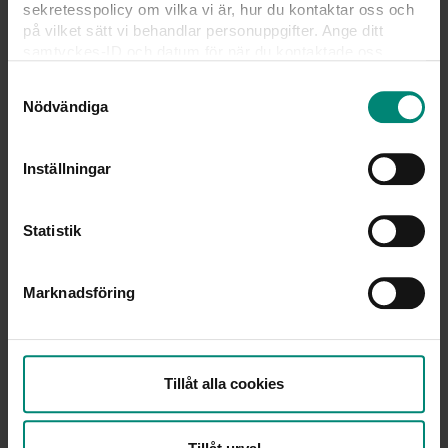
sekretesspolicy om vilka vi är, hur du kontaktar oss och
på vilket sätt vi behandlar personuppgifter. Ange ditt
samtyckes-ID och datum för när du kontaktade oss
gällande ditt samtycke. Du kan även själv ändra ditt
Kontakt
Samtyckesval
samtycke direkt genom att klicka på knappnålen nere till
Nödvändiga
vänster på sidan.
Annika Stenberg
Kommunikationschef
Inställningar
annika.stenberg@akademikernasakassa.se
070-396 33 63
Statistik
Alexandra Oljans Ahlin
Kommunikatör
Marknadsföring
alexandra.oljans.ahlin@akademikernasakassa.se
070-740 46 74
Tillåt alla cookies
Publicerad: 3 apr. 2024