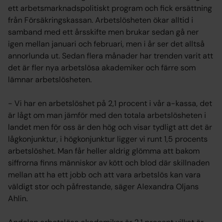
ett arbetsmarknadspolitiskt program och fick ersättning
från Försäkringskassan. Arbetslösheten ökar alltid i
samband med ett årsskifte men brukar sedan gå ner
igen mellan januari och februari, men i år ser det alltså
annorlunda ut. Sedan flera månader har trenden varit att
det är fler nya arbetslösa akademiker och färre som
lämnar arbetslösheten.
− Vi har en arbetslöshet på 2,1 procent i vår a-kassa, det
är lågt om man jämför med den totala arbetslösheten i
landet men för oss är den hög och visar tydligt att det är
lågkonjunktur, i högkonjunktur ligger vi runt 1,5 procents
arbetslöshet. Man får heller aldrig glömma att bakom
siffrorna finns människor av kött och blod där skillnaden
mellan att ha ett jobb och att vara arbetslös kan vara
väldigt stor och påfrestande, säger Alexandra Oljans
Ahlin.