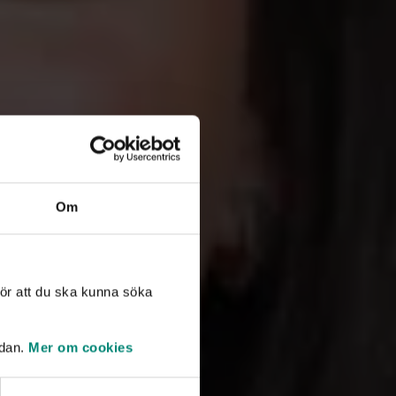
dläggare har
 kan ge snabb
ta
s.
kernas a-
Om
arar du ja,
av ditt gamla
ör att du ska kunna söka
 din tidigare
idan.
Mer om cookies
mskapet själv,
Karin Skans