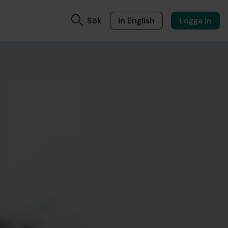
Sök
In English
Logga in
assa?
alt rätt?
tt nytt