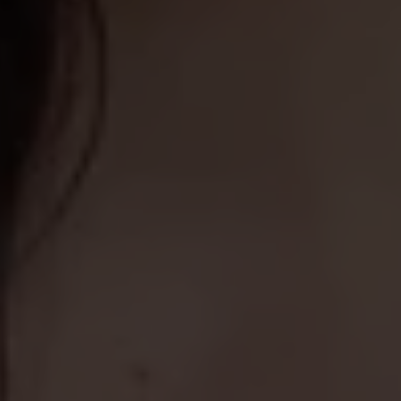
lström/Marczak & Utterström. | Foto: Filip Egerup
maj 2025
ad av