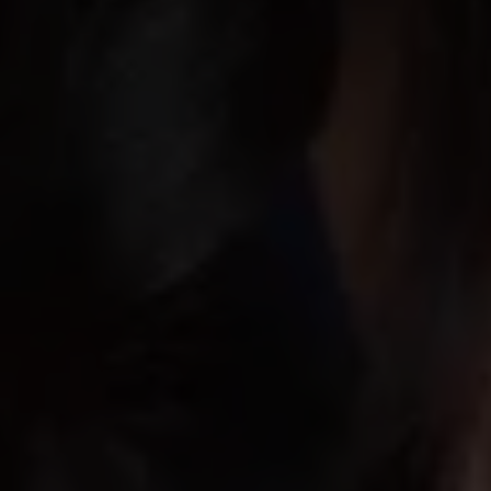
Text: Lisa Wal
Publicerad: 20 
Du kanske också är intresser