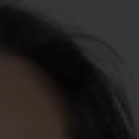
Att byta är
ke till
ch
 medlemmar.
 också, så att
lle bli
-kassa.