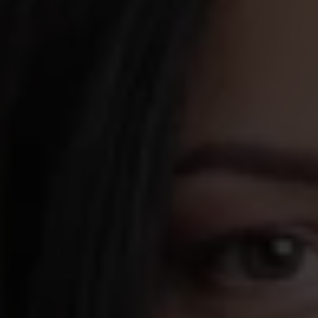
Men om du till
och har stanna
du har en akad