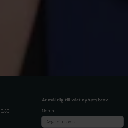
IKEL
yggheten som gjorde att Enikö
te gav upp
Anmäl dig till vårt nyhetsbrev
Namn
16.30