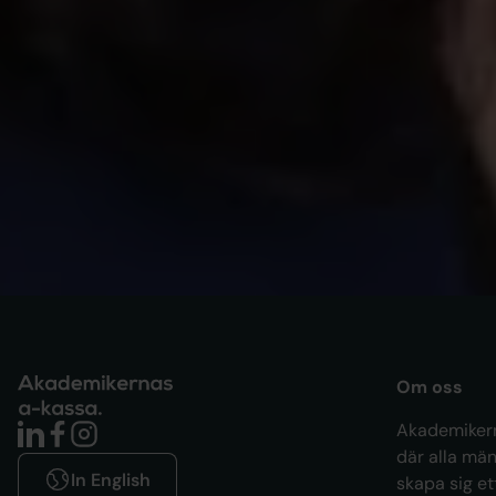
ARTIKEL
Är man värdelös när man är
arbetslös?
Om oss
Akademikern
där alla män
In English
skapa sig et