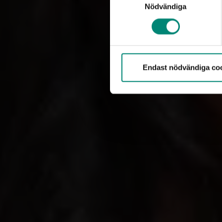
Buskas.
Nödvändiga
– Akademikernas
att vara den m
Endast nödvändiga co
Byt a-kass
Vanligt a
Byten mell
de vidareu
medlemskap