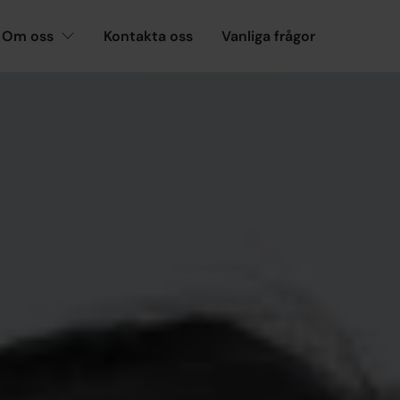
Om oss
Kontakta oss
Vanliga frågor
?
ARTIKEL
u medlem i rätt a-k
d i en a-kassa innebär trygghet, men har du v
ytt jobb, vidareutbildat dig eller gått med i e