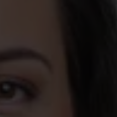
a sommarjobb
ättre i dag. Om
 a-kassa är ett