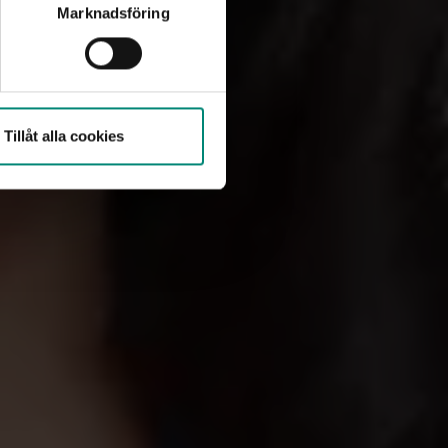
Marknadsföring
tar aktivt för
Tillåt alla cookies
d av att
om kräver