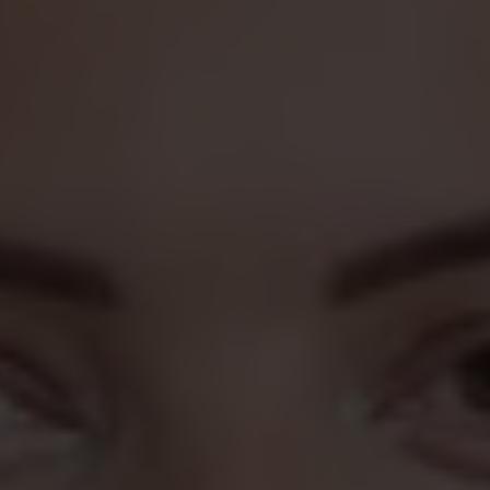
 exempel blev medlem i samband med att du hade ditt först
t kvar där, kan det finnas en annan a-kassa som passar dig b
emisk utbildning och arbetar i en bransch där Akademikernas