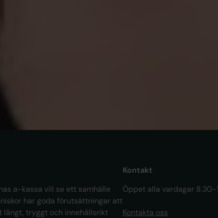
ARTIKEL
ART
Att inte skämmas blev Lisas styrka
Tr
in
Kontakt
as a-kassa vill se ett samhälle
Öppet alla vardagar 8.30-
niskor har goda förutsättningar att
t långt, tryggt och innehållsrikt
Kontakta oss