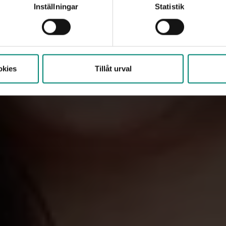
Inställningar
Statistik
 a-kassa har en av de lägsta avgifterna i Sverige, och vi arbe
est tillgängliga a-kassan, säger Anna-Karin Skans Buskas.
okies
Tillåt urval
a
tt byta
an a-kassor är vanligare än man kan tro. Många byter på grun
tbildat sig, bytt yrkesbana eller gått med i ett fackförbund s
 i en specifik a-kassa.