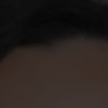
d kan det vara bra att se över medlemskapet. 
Akademikernas a-kassa hjälper dig gå från tan
 i dag 24 a-kassor, de flesta är kopplade till olika branscher o
Det gör att de kan erbjuda en mer anpassad service till sina
e är att du är medlem i en a-kassa, och helst i ett fackförbund
od trygghet i form av a-kassa och inkomstförsäkring om du sku
er Anna-Karin Skans Buskas, samordnare på Akademikernas a