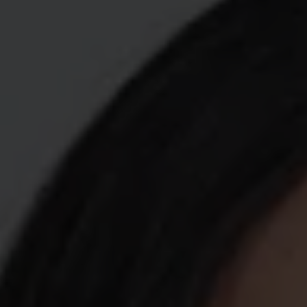
fackförbun
enkelt och 
handling.
I Sverige finns
yrkesgrupper. 
– Det viktigast
du har en fullg
arbetslös, säg