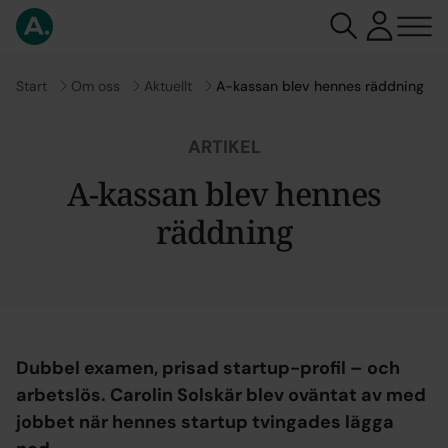
Gå till
Start
Gå till
Om oss
Gå till
Aktuellt
A-kassan blev hennes räddning
ARTIKEL
A-kassan blev hennes
räddning
Dubbel examen, prisad startup-profil – och
arbetslös. Carolin Solskär blev oväntat av med
jobbet när hennes startup tvingades lägga