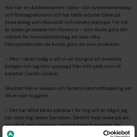
Hon har en dubbelexamen i data- och systemvetenskap
och företagsekonomi och har både arbetat både på
stora bolag som Microsoft och mindre startups. För två
år sedan grundade hon Nuverica – som skulle göra det
enklare för livsmedelsföretag att veta vilka
hälsopåståenden de kunde göra om sina produkter.
– Men i våras insåg vi att vi var tvungna att avveckla
bolaget och jag blev uppsagd från mitt jobb som vd,
berättar Carolin Solskär.
Skyddet från a-kassan och fackets inkomstförsäkring var
då en stor trygghet.
– Det har alltid känts självklart för mig och är något jag
har med mig sedan barnsben. Särskilt med tanke på att
jag alltid varit verksam i snabbfotade branscher där
osäkerheten är stor, säger hon.