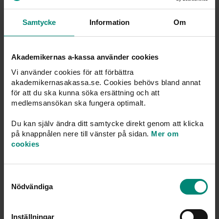
Åtta månader efter att Carolin Solskär tvingades sluta
Samtycke
Information
Om
som vd är hon fortfarande arbetssökande. Trots dubbel
examen och imponerande CV.
Akademikernas a-kassa använder cookies
Vi använder cookies för att förbättra
akademikernasakassa.se. Cookies behövs bland annat
– Jag önskar att fler förstod hur
för att du ska kunna söka ersättning och att
värdefull a-kassan är – innan de
medlemsansökan ska fungera optimalt.
blir arbetslösa.
Du kan själv ändra ditt samtycke direkt genom att klicka
på knappnålen nere till vänster på sidan.
Mer om
cookies
– Flera gånger har jag fått svaret att det har varit för
många sökande och att de inte ens har hunnit gå igenom
min ansökan. Jag uppskattar transparensen, men är
Samtyckesval
förvånad över att det är så.
Nödvändiga
Hon fortsätter:
Inställningar