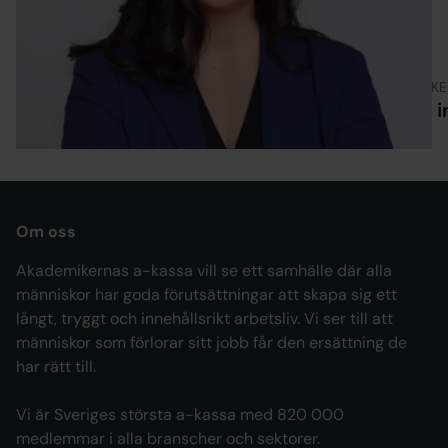
ARTIKEL
ARTIKE
Är man värdelös när man är arbetslös?
Att 
Om oss
Akademikernas a-kassa vill se ett samhälle där alla
människor har goda förutsättningar att skapa sig ett
långt, tryggt och innehållsrikt arbetsliv. Vi ser till att
människor som förlorar sitt jobb får den ersättning de
har rätt till.
Vi är Sveriges största a-kassa med 820 000
medlemmar i alla branscher och sektorer.