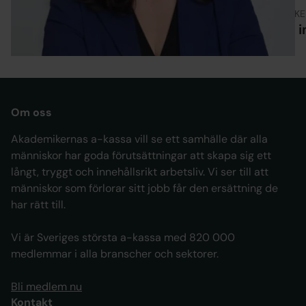
ARTIKEL
ARTIKE
Är man värdelös när man är arbetslös?
Att 
Om oss
Akademikernas a-kassa vill se ett samhälle där alla
människor har goda förutsättningar att skapa sig ett
långt, tryggt och innehållsrikt arbetsliv. Vi ser till att
människor som förlorar sitt jobb får den ersättning de
har rätt till.
Vi är Sveriges största a-kassa med 820 000
medlemmar i alla branscher och sektorer.
Bli medlem nu
Kontakt