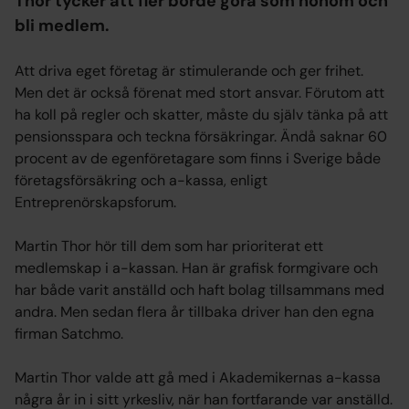
Thor tycker att fler borde göra som honom och
bli medlem.
Att driva eget företag är stimulerande och ger frihet.
Men det är också förenat med stort ansvar. Förutom att
ha koll på regler och skatter, måste du själv tänka på att
pensionsspara och teckna försäkringar. Ändå saknar 60
procent av de egenföretagare som finns i Sverige både
företagsförsäkring och a-kassa, enligt
Entreprenörskapsforum.
Martin Thor hör till dem som har prioriterat ett
medlemskap i a-kassan. Han är grafisk formgivare och
har både varit anställd och haft bolag tillsammans med
andra. Men sedan flera år tillbaka driver han den egna
firman Satchmo.
Martin Thor valde att gå med i Akademikernas a-kassa
några år in i sitt yrkesliv, när han fortfarande var anställd.