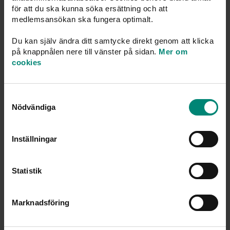
för att du ska kunna söka ersättning och att
mjukare.
medlemsansökan ska fungera optimalt.
För Mathilda Vernersson finns det inget läge där man
Du kan själv ändra ditt samtycke direkt genom att klicka
ska strunta i a-kassan:
på knappnålen nere till vänster på sidan.
Mer om
cookies
– Ingen är immun mot att saker kan hända, och då är det
skönt att veta att man är förberedd.
Samtyckesval
Nödvändiga
Bli medlem hos oss idag!
Inställningar
FAKTARUTA
Statistik
Namn: Mathilda Vernersson.
Ålder: 46 år.
Marknadsföring
Gör: Ekonomi-influerare, håller onlinekurser