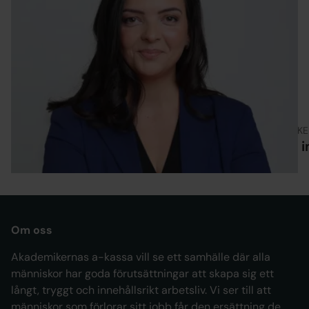
ARTIKEL
ARTIKE
Är man värdelös när man är arbetslös?
Att 
Om oss
Akademikernas a-kassa vill se ett samhälle där alla
människor har goda förutsättningar att skapa sig ett
långt, tryggt och innehållsrikt arbetsliv. Vi ser till att
människor som förlorar sitt jobb får den ersättning de