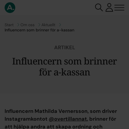
Gå till
Start
Gå till
Om oss
Gå till
Aktuellt
Influencern som brinner för a-kassan
ARTIKEL
Influencern som brinner
för a-kassan
Influencern Mathilda Vernersson, som driver
Instagramkontot
@overtillannat
, brinner för
att hjälpa andra att skapa ordning och