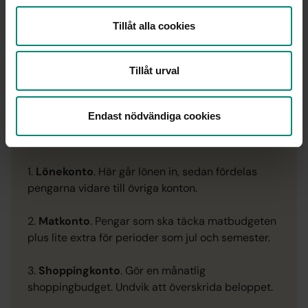
och är digital kreatör.
Tillåt alla cookies
Familj: Man och tre barn.
Bor: I Uddevalla.
Tillåt urval
Instagram:
@overtillannat
.
Endast nödvändiga cookies
Mathildas kontotrick – sju bankkonton för en
sund ekonomi
1.
Lönekonto
. Här går lönen in, sedan fördelas
pengarna vidare till övriga konton.
2.
Matkonto
. Pengar som ska täcka matbudgeten
plus lite extra för perioder som jul och semester.
3.
Shoppingkonto
. Gör en månatlig
shoppingbudget. Undvik att överskrida beloppet.