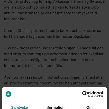
– Den är jätteviktig för mig. A-kassan håller mig flytande
mellan jobb och gör så att jag kan fortsätta söka jobb
aktivt. I min bransch är det något som tar mycket tid,
förklarar han.
Charlie Challis gick med i både facket och a-kassan så
fort han hade tagit examen från Teaterhögskolan:
– Vi fick rådet redan under utbildningen. Vi hade till och
med en kurs som tog upp arbetssituationen för skådisar
och vilka olika möjligheter och villkor man har som
frilans, projekt- eller fastanställd.
Även om a-kassan och inkomstförsäkringen via facket är
en stor trygghet för honom, tycker han att systemet har
brister. Ibland upplever Charlie Challis att reglerna är
förlegade och anpassade efter att alla arbetssökande
har tillsvidareanställningar inom räckhåll – trots att
dagens arbetsmarknad inte ser ut så. I alla fall inte för
Samtycke
Information
Om