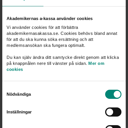
kulturarbetare.
– Det blir väldigt mycket tidsödande administration för
Akademikernas a-kassa använder cookies
mig som ibland kan få erbjudanden om en eller två
Vi använder cookies för att förbättra
dagars jobb, något som är vanligt när man filmar eller
akademikernasakassa.se. Cookies behövs bland annat
läser in ljudböcker. Jag tycker att reglerna borde
för att du ska kunna söka ersättning och att
uppdateras och anpassas efter hur verkligheten ser ut.
medlemsansökan ska fungera optimalt.
Och det vore skönt att slippa påtryckningar från
Du kan själv ändra ditt samtycke direkt genom att klicka
handläggare på Arbetsförmedlingen om att byta yrke.
på knappnålen nere till vänster på sidan.
Mer om
cookies
Det skulle underlätta livet för Charlie Challis, för att byta
bort drömyrket vill han inte:
Samtyckesval
– Nej, jag älskar det här. Och hittills har det ju alltid löst
Nödvändiga
sig.
Inställningar