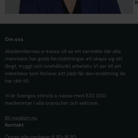
Är man värdelös när man är arbetslös?
Att 
Om oss
Akademikernas a-kassa vill se ett samhälle där alla
människor har goda förutsättningar att skapa sig ett
långt, tryggt och innehållsrikt arbetsliv. Vi ser till att
människor som förlorar sitt jobb får den ersättning de
har rätt till.
Vi är Sveriges största a-kassa med 820 000
medlemmar i alla branscher och sektorer.
Bli medlem nu
Kontakt
Öppet alla vardagar 8.30-16.30