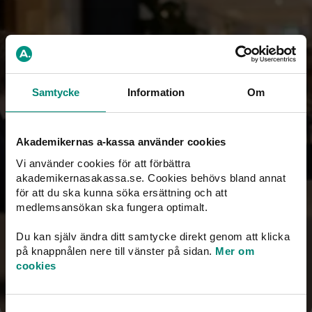
We're working on getting even
Samtycke
Information
Om
better
Akademikernas a-kassa använder cookies
Right now, we're updating our membership system, and
Vi använder cookies för att förbättra
our automatic application process is temporarily closed.
akademikernasakassa.se. Cookies behövs bland annat
This means you'll need to wait 3–5 days for a response
för att du ska kunna söka ersättning och att
to your application. We promise to process it as quickly
medlemsansökan ska fungera optimalt.
as possible. Thank you for your patience!
Du kan själv ändra ditt samtycke direkt genom att klicka
på knappnålen nere till vänster på sidan.
Mer om
Fill in your membership application now
cookies