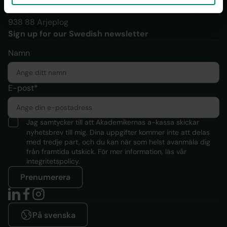
FE 55
938 88 Arjeplog
Sign up for our Swedish newsletter
Namn
E-post*
Jag samtycker till att Akademikernas a-kassa skickar
nyhetsbrev till mig. Dina uppgifter kommer inte att delas
med tredje part, och du kan när som helst avanmäla dig
från framtida utskick. För mer information, läs
vår
integritetspolicy.
Prenumerera
På svenska