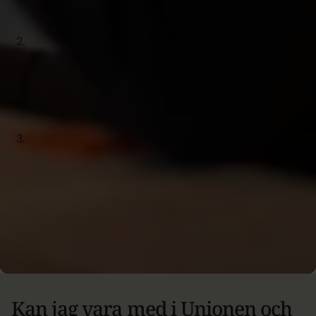
tillgänglighet, vilket ger dig bästa möjliga service.
Vi kan verkligheten
Som a-kassa för akademiker
förstår vi den bredd och rörlighet som finns på
arbetsmarknaden. Oavsett om du jobbar
projektbaserat eller driver eget får du stöd och
vägledning som är anpassad efter dina behov.
En trygg investering i framtiden
Med a-kassan får
du en ekonomisk grundtrygghet när du söker nytt
arbete – och ett starkt stöd när du behöver det som
mest.
Medlemsansökan
Kan jag vara med i Unionen och