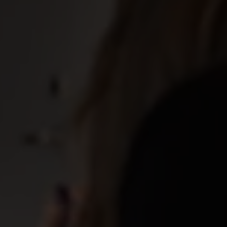
jobbet
Genom att bli medlem i facket får du stöd långt innan
arbetslöshet ens är på tapeten. Du kan teckna en extra
inkomstförsäkring som ger upp till 80 % av hela
inkomsten om du skulle bli arbetslös. Dessutom erbjuder
facket hjälp med CV och ansökningsbrev, lönestatistik
inför löneförhandlingar och professionellt karriärstöd. Vi
samarbetar med Sacoförbunden för att ge dig bästa
möjliga stöd – både i arbetslivet och om du står utan
jobb.
Om Akademikernas a-kassa
Våra fackförbund