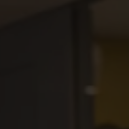
A-kassan – din viktigaste
trygghet
Om du blir arbetslös försvinner inkomsten snabbt – men
utgifterna består. Hyra, mat, mobil och mycket mer ska
fortfarande betalas. A-kassan ger dig ett ekonomiskt
grundskydd när du står utan jobb. Som medlem får du