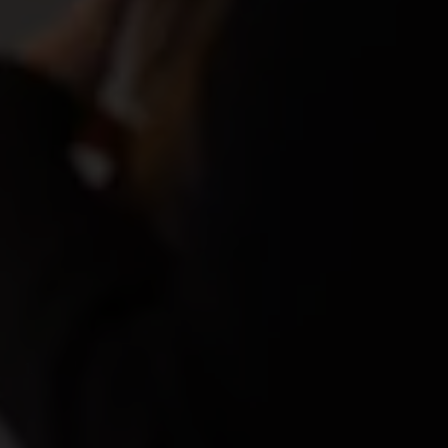
A-kassa – ett smart val
Sveriges största a-kassa – med högt omdöme
Med över 795 000 medlemmar kan vi hålla
medlemsavgiften låg – bara 140 kronor per månad.
Vi erbjuder branschens längsta öppettider och hög