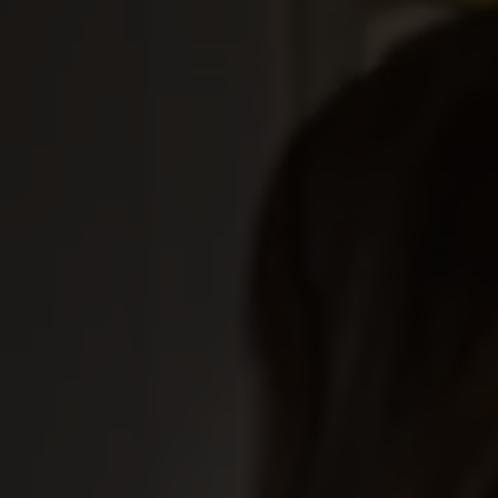
trygghet, personlig service, hjälp med ansökan och
punktliga utbetalningar. Vi finns vid din sida – från första
arbetslösa dagen tills du är tillbaka i arbete.
Ersättningen
Komplettera med facket –
trygghet före, under och efter