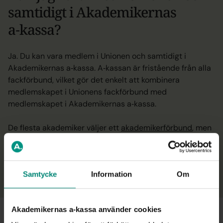
samtidigt i Akademikernas
a‑kassa?
Ja. Du kan vara medlem i Unionen och samtidigt i
Akademikernas a‑kassa. A‑kassan är fristående från alla
fackförbund, vilket gör det enkelt att kombinera
medlemskapet i Unionens fackförbund med
medlemskapet i Akademikernas a‑kassa.
De flesta akademiker väljer ett
akademikerförbund
, men
du kan välja det fackförbund som passar dig och
kombinera det med medlemskap i Akademikernas
a‑kassa.
Samtycke
Information
Om
Akademikernas a-kassa använder cookies
Mer om medlemskapet