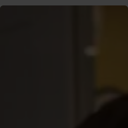
A-kassan – din viktigaste
försäkring
A-kassan ger ett grundskydd om du skulle bli arbetslös.
Bostad, mat, mobil – listan på vad som kostar pengar
varje månad är lång, och inkomsterna kan snabbt