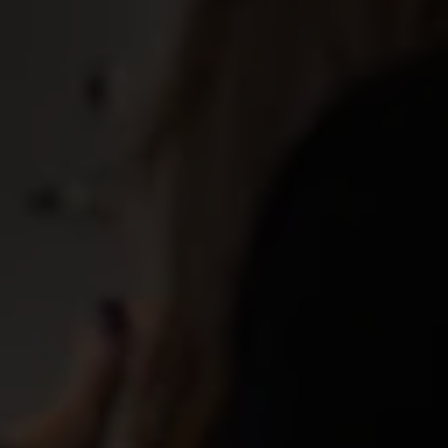
medlemskap i
Tandläkarförbundet
Som medlem kan du teckna en extra inkomstförsäkring
via facket och få upp till 80 % av hela inkomsten vid
arbetslöshet. Facket ger också CV-hjälp, lönestatistik
och karriärstöd. Vi samarbetar med Sveriges
Tandläkarförbund
Om Akademikernas a-kassa
Till Sveriges Tandläkarförbund