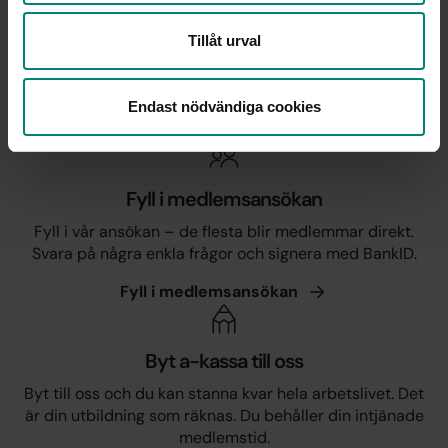
Forum för a-kassa
Tillåt urval
Mer om medlemskapet
Endast nödvändiga cookies
Fyll i medlemsansökan
Fyll i vår ansökan – de flesta blir medlemmar direkt.
Svara på några enkla frågor och signera med BankID.
Fyll i
medlemsansökan
Byt a-kassa till oss
Byt till oss och du kan stanna kvar hela arbetslivet. Det
är din utbildning som räknas. Du behåller din intjänade
medlemstid.