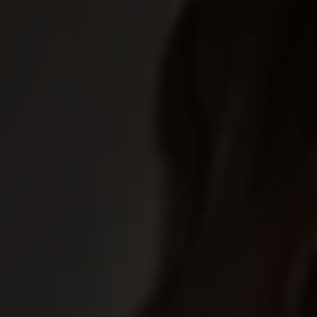
försvinna. Som medlem hos oss får du inte bara
ekonomisk trygghet, utan också bästa möjliga service,
stöd i hela ansökningsprocessen och punktliga
utbetalningar. Vi finns här för att hjälpa dig – från första
dagen du blir arbetslös till du är tillbaka i arbete.
Ersättningen
Komplettera med ett