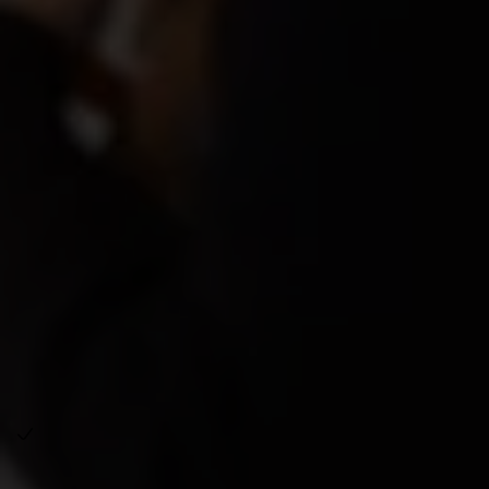
Varför ska en tandläkare vara
med i a-kassan?
Tandläkare har i regel goda möjligheter till arbete – men
även i ett efterfrågat yrke kan saker förändras snabbt.
Att vara medlem i a-kassan innebär att du har ett
ekonomiskt skydd om du står utan jobb, till exempel vid:
Omstrukturering eller neddragningar
hos din
arbetsgivare.