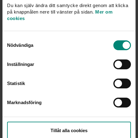
Du kan själv ändra ditt samtycke direkt genom att klicka
Är det någon skillnad på ersättningen mellan
på knappnålen nere till vänster på sidan.
Mer om
a‑kassor?
cookies
Hur byter man a‑kassa?
Samtyckesval
Nödvändiga
Hur mycket kan man få i a-kassa?
Inställningar
Vilken a-kassa har kortast väntetid för att bli
medlem?
Statistik
Vilken a-kassa är bäst för egenföretagare?
Marknadsföring
Tillåt alla cookies
Fler frågor och svar