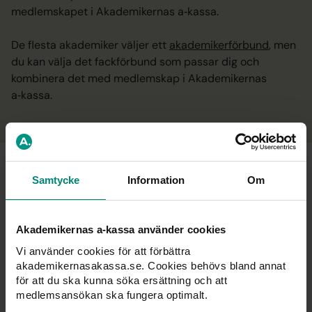
medlemskapet i Akademikernas a‑kassa.
De flesta akademiker väljer ett
akademikerförbund
, men
du kan välja det fackförbund som passar dig och
kombinera det med medlemskap i Akademikernas
a‑kassa.
Vanliga frågor
Samtycke
Information
Om
Akademikernas a-kassa använder cookies
Vilken a kassa är billigast?
Vi använder cookies för att förbättra
akademikernasakassa.se. Cookies behövs bland annat
för att du ska kunna söka ersättning och att
Vilken a‑kassa har snabbast handläggningstid?
medlemsansökan ska fungera optimalt.