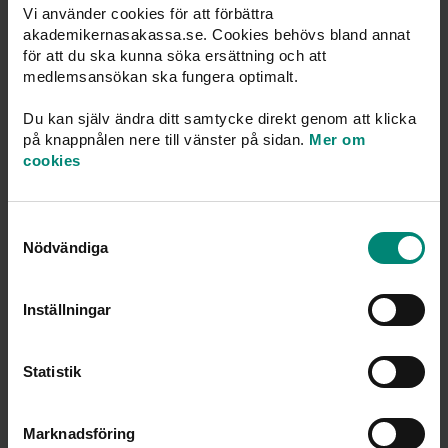
Vi använder cookies för att förbättra
Fyll i vår ansökan – de flesta blir medlemmar direkt.
akademikernasakassa.se. Cookies behövs bland annat
Svara på några enkla frågor och signera med BankID.
för att du ska kunna söka ersättning och att
Fyll i
medlemsansökan
medlemsansökan ska fungera optimalt.
Du kan själv ändra ditt samtycke direkt genom att klicka
på knappnålen nere till vänster på sidan.
Mer om
Byt a-kassa till oss
cookies
Byt till oss och du kan stanna kvar hela arbetslivet. Det
är din utbildning som räknas. Du behåller din intjänade
medlemstid.
Samtyckesval
Nödvändiga
Läs
mer
Inställningar
Betala avgiften
Avgiften på 140 kronor per månad betalar du enklast
Statistik
med autogiro. Skaffa direkt på vår sajt.
Läs
mer
Marknadsföring