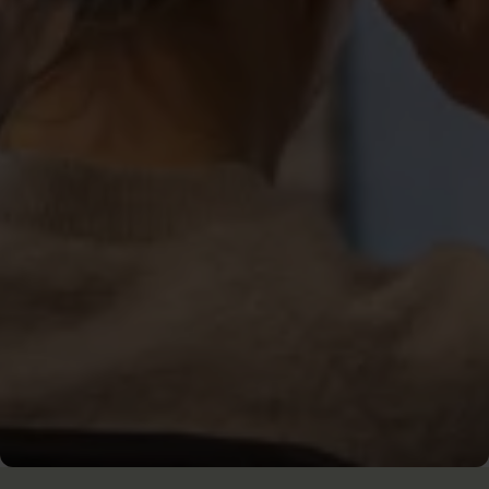
Komplettera med ett
medlemskap i facket
Som medlem kan du teckna en extra inkomstförsäkring
via facket och få upp till 80 % av hela inkomsten vid
arbetslöshet. Facket ger också CV-hjälp, lönestatistik
och karriärstöd. Vi samarbetar med Sacoförbunden och
Vårdförbundet.
Om Akademikernas a-kassa
Våra fackförbund