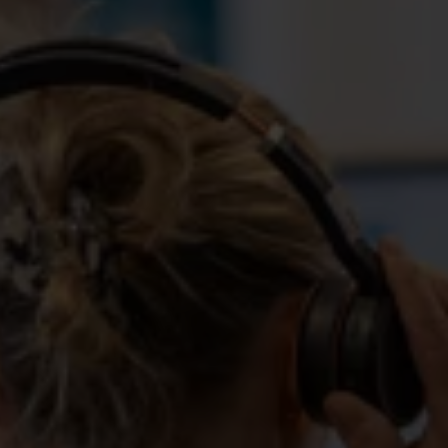
Bostad, mat, mobil – listan på vad som kostar pengar
varje månad är lång, och inkomsterna kan snabbt
försvinna. Som medlem hos oss får du inte bara
ekonomisk trygghet, utan också bästa möjliga service,
stöd i hela ansökningsprocessen och punktliga
utbetalningar. Vi finns här för att hjälpa dig – från första
dagen du blir arbetslös till du är tillbaka i arbete.
Ersättningen