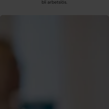
bli arbetslös.
A-kassan – din viktigaste
försäkring
A-kassan ger ett grundskydd om du skulle bli arbetslös.