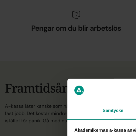
Pengar om du blir arbetslös
Framtidsångest?
A-kassa låter kanske som något för dina föräldrars kompis
Samtycke
fast jobb. Det kostar mindre än ett streamingabonnemang. 
istället för panik. Gå med nu. Ditt framtida jag kommer tack
Akademikernas a-kassa anv