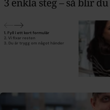
3 enkla steg – så blir du
Axel
1
. Fyll i ett kort formulär
2
. Vi fixar resten
3
. Du är trygg om något händer