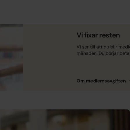
Vi fixar resten
Vi ser till att du blir med
månaden. Du börjar beta
Om
medlemsavgiften