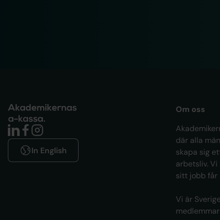
Om oss
Akademikern
där alla män
In English
skapa sig et
arbetsliv. Vi
sitt jobb får
Vi är Sveri
medlemmar i