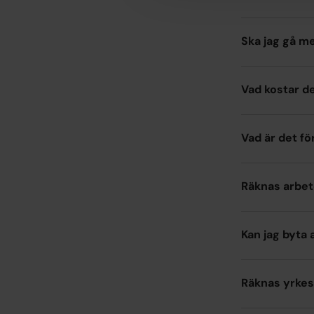
Ska jag gå m
Vad kostar d
Vad är det fö
Räknas arbet
Kan jag byta 
Räknas yrkes