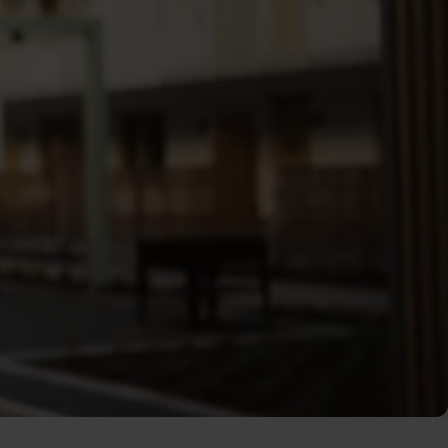
et här inte var något jag sköt
 finansiell trygghet, ett
olidarisk handling. Alla borde