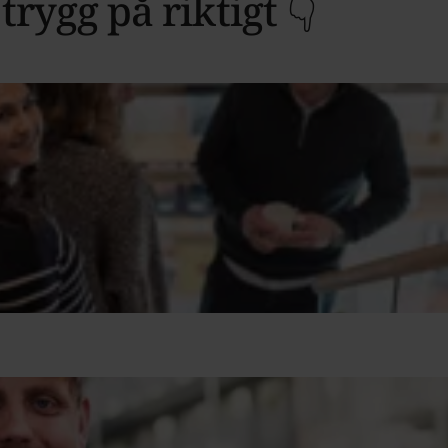
 trygg på riktigt 👇
Fyll i ett kort formulär
Tar ett par minuter. Inget CV, inget krångel.
Medlemsansökan