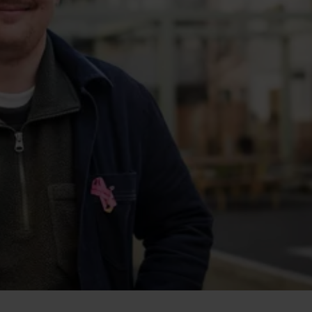
– Jag är glad att d
upp. A-kassan är en
skyddsnät och en s
vara med.
Axel