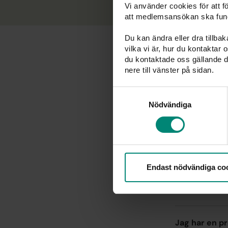
Vi använder cookies för att 
att medlemsansökan ska fun
Du kan ändra eller dra tillba
vilka vi är, hur du kontaktar
du kontaktade oss gällande d
nere till vänster på sidan.
Samtyckesval
Nödvändiga
Vilka regler 
Jag är klar m
Endast nödvändiga co
Vilka villkor
Jag har en pr