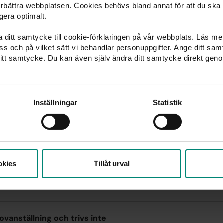
förbättra webbplatsen. Cookies behövs bland annat för att du ska
gera optimalt.
ka ditt samtycke till cookie-förklaringen på vår webbplats. Läs m
 oss och på vilket sätt vi behandlar personuppgifter. Ange ditt s
itt samtycke. Du kan även själv ändra ditt samtycke direkt geno
Vanliga frågor och svar
Inställningar
Statistik
gäller för att bli medlem?
ed mina studier och vill söka a-kassa. Vilka intyg behöver
okies
Tillåt urval
 måste man uppfylla för att få a-kassa?
ovanställning och trivs inte