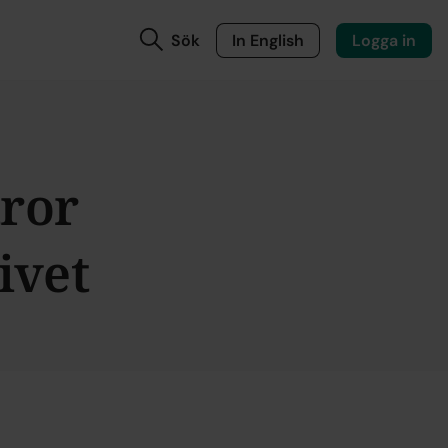
Sök
In English
Logga in
tror
ivet