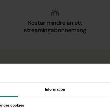
Kostar mindre än ett
streamingabonnemang
ar – men det stämmer inte. Du behöver inte ha
Information
Och om du blir arbetslös? Då får du pengar
a dig.
änder cookies