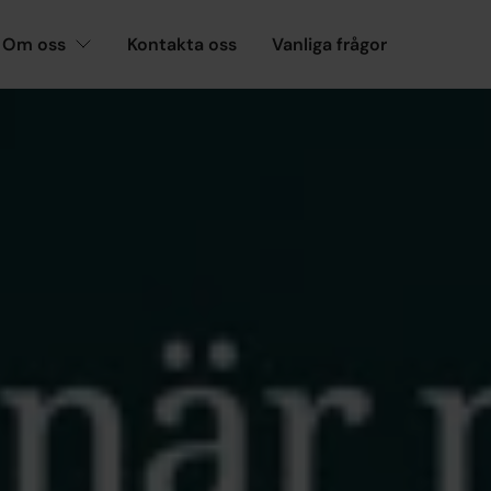
Om oss
Kontakta oss
Vanliga frågor
PRESSMEDDELANDEN
e arbetslösa akade
 var 17 891 av medlemmarna i Akademikernas
, en minskning med nästan 1 000 personer jäm