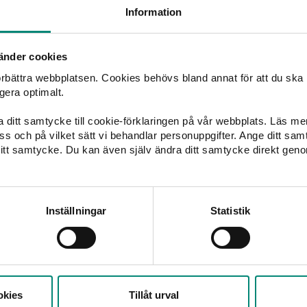
ning: 207,9 miljoner kronor (211,1 mnkr)
Information
n
änder cookies
förbättra webbplatsen. Cookies behövs bland annat för att du ska
gera optimalt.
ka ditt samtycke till cookie-förklaringen på vår webbplats. Läs m
Annika Stenberg
 oss och på vilket sätt vi behandlar personuppgifter. Ange ditt s
Kommunikationschef
itt samtycke. Du kan även själv ändra ditt samtycke direkt geno
annika.stenberg@akademikernasakassa.se
070-396 33 63
Inställningar
Statistik
Alexandra Oljans Ahlin
Kommunikationsstrateg
alexandra.oljans.ahlin@akademikernasakassa.se
070-740 46 74
okies
Tillåt urval