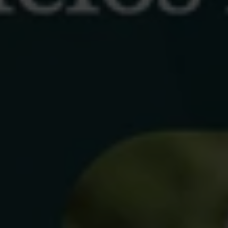
oktober. Av
längre än e
ett år seda
Akademike
− I november m
färre behöver 
väldigt positiv
verkligen beton
verkar som att 
kommunikation
17 891 medlemm
än i oktober. P
ersättning från
ett arbetsmarkn
minskat något 