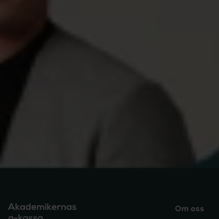
PRESSMEDDELANDEN
Arbetsmarknaden rör sig, men inte
för alla – samtal om människorna
bakom statistiken
Om oss