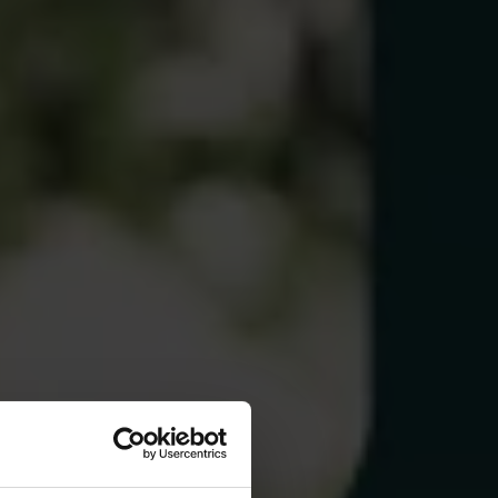
n så är det
det otroligt
ägre än i
Akademikernas