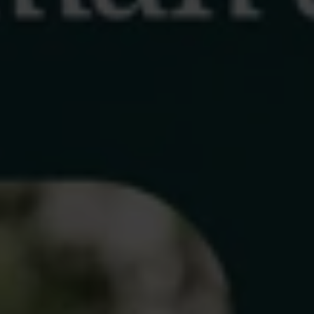
an jobb
fört med för
ån
rad. 1 000
örstås är
r, och vi vill
en om det
hlin,
t är 980 färre
fick 12 142
r deltagande i
tt år) har
 med 12