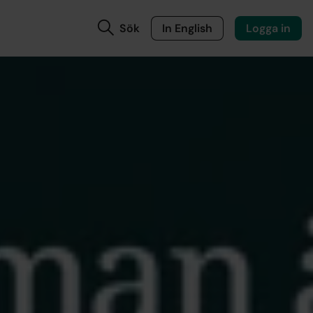
Sök
In English
Logga in
miker
 a-kassa
fört med i