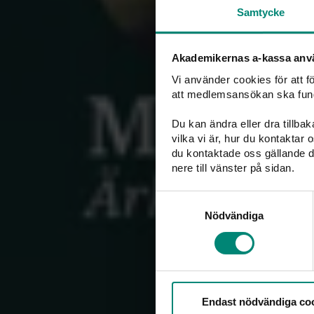
Utbetald ersätt
Samtycke
Hela statistike
Akademikernas a-kassa anv
Kontakt
Vi använder cookies för att 
att medlemsansökan ska fun
Du kan ändra eller dra tillba
vilka vi är, hur du kontaktar
du kontaktade oss gällande d
nere till vänster på sidan.
Samtyckesval
Nödvändiga
Endast nödvändiga co