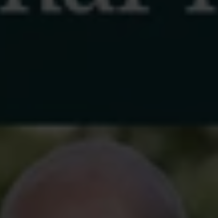
 de arbetslösa har 5 258 (29 procent) varit ut
tt år och det är en ökning med 12 procent jäm
n, det visar den senaste månadsstatistiken fr
rnas a-kassa.
inskade antalet arbetslösa medlemmar för andra månaden i 
just nu den ekonomiska trygghet som a-kassan kan ge, vilket f
t. Samtidigt har vi fortfarande många arbetslösa medlemmar kva
a hur viktigt det är att fortsätta vara medlem i a-kassan, äv
det dystra läget sakta börjar vända, säger Alexandra Oljans A
sstrateg på Akademikernas a-kassa.
ar i Akademikernas a-kassa var arbetslösa i november, vilke
å ett år har antalet dock ökat med 3 procent. Av de arbetslösa 
 a-kassan och 5 749 fick ersättning från Försäkringskassan fö
adspolitiskt program. Antalet långtidsarbetslösa (längre än e
mellan oktober och november men på ett år har antalet ökat