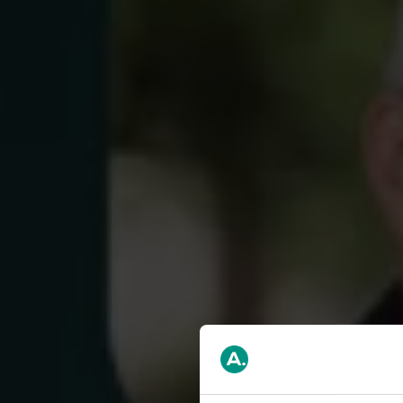
procent.
− Det är fortf
långtidsarbets
oroande att det
tufft att komma
Andelen arbetsl
oktober och of
a-kassa ut tota
Akademikernas
Antal medlemm
Andel arbetslös
Antal arbetslös
- därav antal e
- därav antal 
Antal långtids
Andel långtids