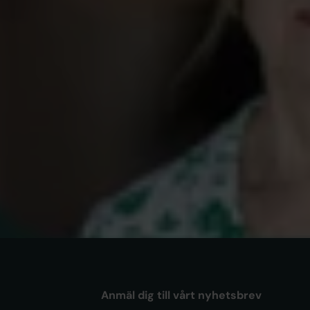
AKADEMIKERNAS
ademikernas a‑kassa i Almedalen:
 man värdelös när man är
betslös?
Anmäl dig till vårt nyhetsbrev