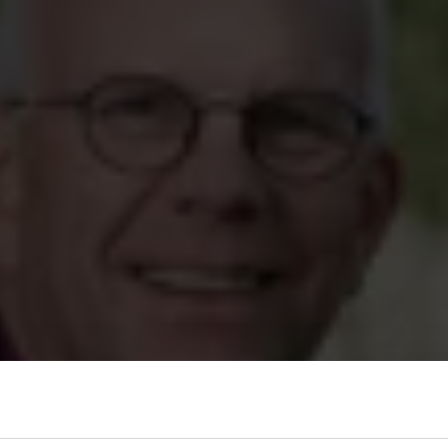
arande en hög andel av våra arbetslösa medlemmar som är
lösa, och även om antalet minskat något den senaste månade
 ligger högre än för ett år sedan. Och för den här gruppen är 
 tillbaka till arbetsmarknaden, säger Alexandra Oljans Ahlin.
ösa akademiker var 2,2 procent vilket är 0,1 procentenheter l
örändrat jämfört med för ett år sedan. I november betalade 
lt 207,9 miljoner kronor i ersättning.
 a-kassa november (november 2024)
ar: 804 845 (787 424)
a: 2,2 % (2,2 %)
a: 17 891 (17 288)
rsättningstagare (a-kassa): 12 142 (11 713)
programdeltagare: 5 749 (5 575)
arbetslösa (mer än ett år) 5 258 (4 704)
arbetslösa (mer än ett år) 29 % (27 %)