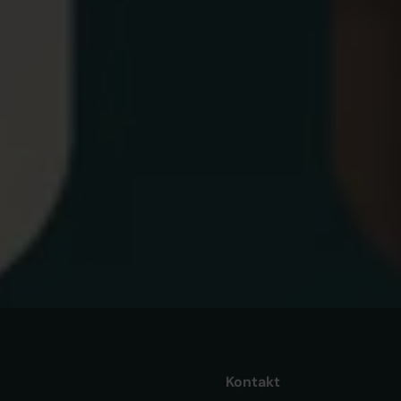
Minskat antal arbetslösa i maj
OM 
Ak
Är
ar
Kontakt