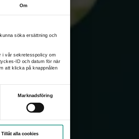
Om
 kunna söka ersättning och
er i vår sekretesspolicy om
amtyckes-ID och datum för när
m att klicka på knappnålen
Marknadsföring
Tillåt alla cookies