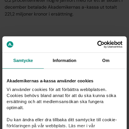
0,2 procentenheter högre jämfört med för ett år sedan. I
december betalade Akademikernas a-kassa ut totalt
221,2 miljoner kronor i ersättning.
Akademikernas a-kassa februari (februari 2024)
Antal medlemmar: 790 158 (775 211)
Andel arbetslösa: 2,3 % (2,1 %)
Samtycke
Information
Om
Antal arbetslösa: 18 107 (16 063)
- därav antal ersättningstagare (a-kassa): 12 206 (10
874)
Akademikernas a-kassa använder cookies
- därav antal programdeltagare: 5 901 (5 189)
Antal långtidsarbetslösa (mer än ett år) 5 062 (3 915)
Vi använder cookies för att förbättra webbplatsen.
Cookies behövs bland annat för att du ska kunna söka
Andel långtidsarbetslösa (mer än ett år) 28 % (24 %)
ersättning och att medlemsansökan ska fungera
Utbetald ersättning: 221,2 miljoner kronor (227,6 mkr)
optimalt.
(fyra utbetalningsdagar i februari 2025, fem i februari
2024)
Du kan ändra eller dra tillbaka ditt samtycke till cookie-
Hela statistiken
förklaringen på vår webbplats. Läs mer i vår